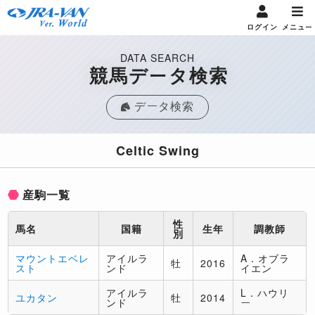
ログイン
メニュー
DATA SEARCH
競馬データ検索
データ検索
Celtic Swing
産駒一覧
性
馬名
国籍
生年
調教師
別
マウントエベレ
アイルラ
A．オブラ
牡
2016
スト
ンド
イエン
アイルラ
L．ハウリ
ユカタン
牡
2014
ンド
ー