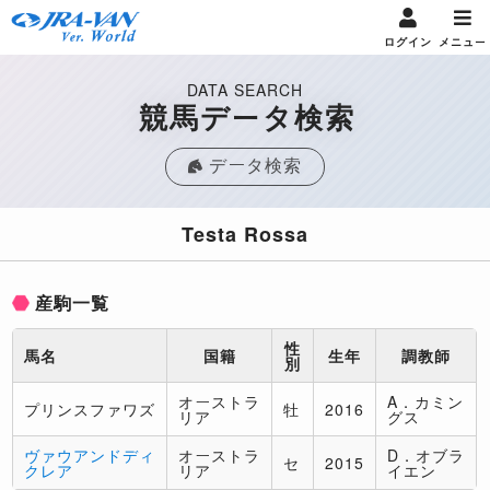
ログイン
メニュー
DATA SEARCH
競馬データ検索
データ検索
Testa Rossa
産駒一覧
性
馬名
国籍
生年
調教師
別
オーストラ
A．カミン
プリンスファワズ
牡
2016
リア
グス
ヴァウアンドディ
オーストラ
D．オブラ
セ
2015
クレア
リア
イエン