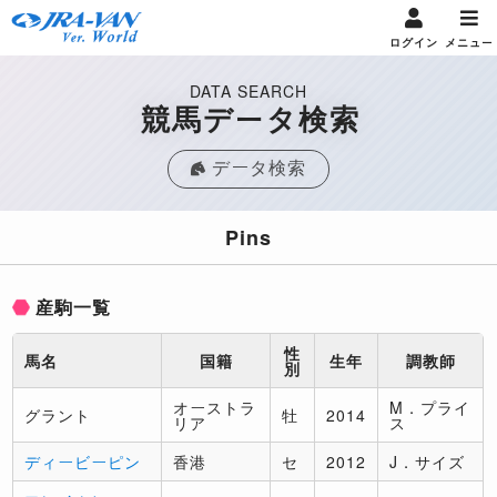
ログイン
メニュー
DATA SEARCH
競馬データ検索
データ検索
Pins
産駒一覧
性
馬名
国籍
生年
調教師
別
オーストラ
M．プライ
グラント
牡
2014
リア
ス
ディービーピン
香港
セ
2012
J．サイズ