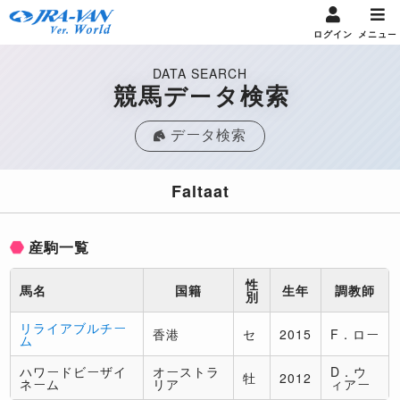
ログイン
メニュー
DATA SEARCH
競馬データ検索
データ検索
Faltaat
産駒一覧
性
馬名
国籍
生年
調教師
別
リライアブルチー
香港
セ
2015
F．ロー
ム
ハワードビーザイ
オーストラ
D．ウ
牡
2012
ネーム
リア
ィアー