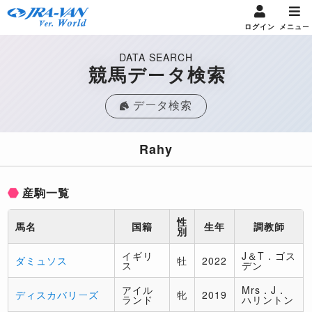
ログイン
メニュー
DATA SEARCH
競馬データ検索
データ検索
Rahy
産駒一覧
性
馬名
国籍
生年
調教師
別
イギリ
J＆T．ゴス
ダミュソス
牡
2022
ス
デン
アイル
Mrs．J．
ディスカバリーズ
牝
2019
ランド
ハリントン