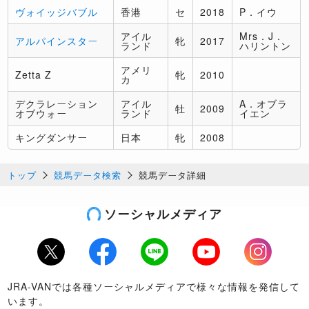
ヴォイッジバブル
香港
セ
2018
P．イウ
アイル
Mrs．J．
アルパインスター
牝
2017
ランド
ハリントン
アメリ
Zetta Z
牝
2010
カ
デクラレーション
アイル
A．オブラ
牡
2009
オブウォー
ランド
イエン
キングダンサー
日本
牝
2008
トップ
競馬データ検索
競馬データ詳細
ソーシャルメディア
Twitter
Facebook
LINE
Youtube
Instagram
JRA-VANでは各種ソーシャルメディアで様々な情報を発信して
います。