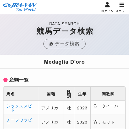
ログイン
メニュー
DATA SEARCH
競馬データ検索
データ検索
Medaglia D'oro
産駒一覧
性
馬名
国籍
生年
調教師
別
シックススピ
G．ウィーバ
アメリカ
牡
2023
ード
ー
チーフワラビ
アメリカ
牡
2023
W．モット
ー