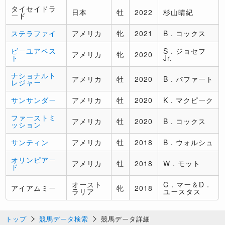
タイセイドラ
日本
牡
2022
杉山晴紀
ード
ステラファイ
アメリカ
牝
2021
B．コックス
ビーユアベス
S．ジョセフ
アメリカ
牝
2020
ト
Jr.
ナショナルト
アメリカ
牡
2020
B．バファート
レジャー
サンサンダー
アメリカ
牡
2020
K．マクピーク
ファーストミ
アメリカ
牡
2020
B．コックス
ッション
サンティン
アメリカ
牡
2018
B．ウォルシュ
オリンピアー
アメリカ
牡
2018
W．モット
ド
オースト
C．マー＆D．
アイアムミー
牝
2018
ラリア
ユースタス
トップ
競馬データ検索
競馬データ詳細