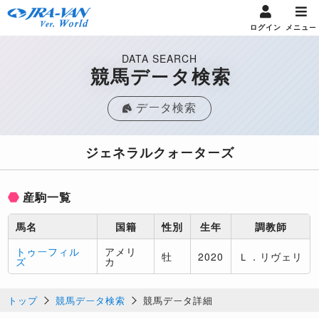
ログイン
メニュー
DATA SEARCH
競馬データ検索
データ検索
ジェネラルクォーターズ
産駒一覧
馬名
国籍
性別
生年
調教師
トゥーフィル
アメリ
牡
2020
Ｌ．リヴェリ
ズ
カ
トップ
競馬データ検索
競馬データ詳細