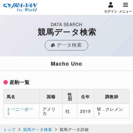
ログイン
メニュー
DATA SEARCH
競馬データ検索
データ検索
Macho Uno
産駒一覧
性
馬名
国籍
生年
調教師
別
トーニーポー
アメリ
M．クレメン
牡
2019
ト
カ
ト
トップ
競馬データ検索
競馬データ詳細