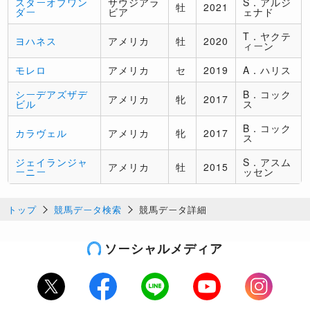
スターオブワン
サウジアラ
S．アルジ
牡
2021
ダー
ビア
ェナド
T．ヤクテ
ヨハネス
アメリカ
牡
2020
ィーン
モレロ
アメリカ
セ
2019
A．ハリス
シーデアズザデ
B．コック
アメリカ
牝
2017
ビル
ス
B．コック
カラヴェル
アメリカ
牝
2017
ス
ジェイランジャ
S．アスム
アメリカ
牡
2015
ーニー
ッセン
トップ
競馬データ検索
競馬データ詳細
ソーシャルメディア
Twitter
Facebook
LINE
Youtube
Instagram