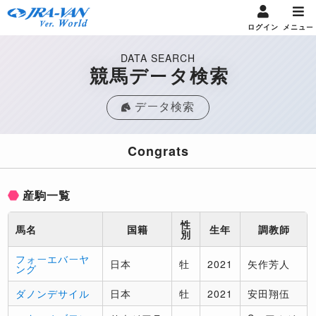
ログイン
メニュー
DATA SEARCH
競馬データ検索
データ検索
Congrats
産駒一覧
性
馬名
国籍
生年
調教師
別
フォーエバーヤ
日本
牡
2021
矢作芳人
ング
ダノンデサイル
日本
牡
2021
安田翔伍