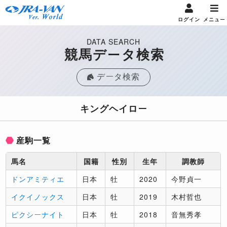
ログイン
メニュー
DATA SEARCH
競馬データ検索
データ検索
キングヘイロー
産駒一覧
馬名
国籍
性別
生年
調教師
ドンアミティエ
日本
牡
2020
今野貞一
イクイノックス
日本
牡
2019
木村哲也
ピクシーナイト
日本
牡
2018
音無秀孝