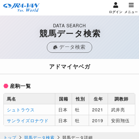
ログイン
メニュー
DATA SEARCH
競馬データ検索
データ検索
アドマイヤベガ
産駒一覧
馬名
国籍
性別
生年
調教師
シュトラウス
日本
牡
2021
武井亮
サンライズロナウド
日本
牡
2019
安田翔伍
トップ
競馬データ検索
競馬データ詳細