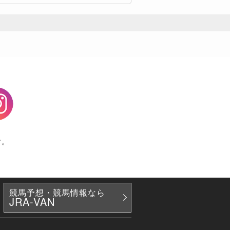
agram
す。
競馬予想・競馬情報なら
JRA-VAN