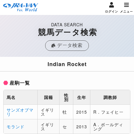
ログイン
メニュー
DATA SEARCH
競馬データ検索
データ検索
Indian Rocket
産駒一覧
性
馬名
国籍
生年
調教師
別
サンズオブマ
イギリ
牡
2015
R．フェイヒー
リ
ス
イギリ
A．ボールディ
モランド
セ
2013
ス
ング