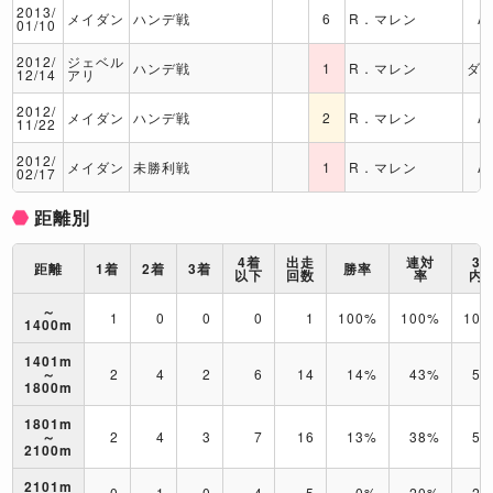
2013/
メイダン
ハンデ戦
6
R．マレン
A
01/10
2012/
ジェベル
ハンデ戦
1
R．マレン
ダ
12/14
アリ
2012/
メイダン
ハンデ戦
2
R．マレン
A
11/22
2012/
メイダン
未勝利戦
1
R．マレン
A
02/17
距離別
4着
出走
連対
3
距離
1着
2着
3着
勝率
以下
回数
率
内
～
1
0
0
0
1
100%
100%
10
1400m
1401m
～
2
4
2
6
14
14%
43%
57
1800m
1801m
～
2
4
3
7
16
13%
38%
56
2100m
2101m
0
1
0
4
5
0%
20%
20