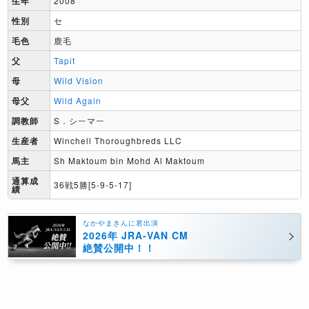
生年
2008
性別
セ
毛色
鹿毛
父
Tapit
母
Wild Vision
母父
Wild Again
調教師
S．シーマー
生産者
Winchell Thoroughbreds LLC
馬主
Sh Maktoum bin Mohd Al Maktoum
通算成
36戦5勝[5-9-5-17]
績
なかやまきんに君出演
2026年 JRA-VAN CM
絶賛公開中！！