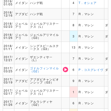
2019/
メイダン
ハンデ戦
4
T．オシェア
01/05
2018/
アブダビ
ハンデ戦
7
R．マレン
12/16
2018/
ジェベル
ジェベルアリステー
8
R．マレン
ダ
02/23
アリ
クス（L）
2018/
ジェベル
ジェベルアリマイル
3
R．マレン
ダ
01/26
アリ
（G3）
2018/
シングスピールステ
メイダン
13
R．マレン
01/11
ークス（G3）
2017/
ザエンティサー
メイダン
7
R．マレン
ダ
12/21
（L）
2017/
ゴドルフィンマイル
メイダン
6
P．コスグレイヴ
ダ
03/25
（G2）
2017/
アブダビチャンピオ
アブダビ
9
R．マレン
03/19
ンシップ（G3）
2017/
ジェベル
ジェベルアリステー
1
R．マレン
ダ
02/17
アリ
クス（L）
2017/
アルラシディヤ
メイダン
6
R．マレン
01/26
（G2）