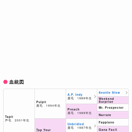
血統図
Seattle Slew
A.P. Indy
鹿毛 1989年生
Weekend
Surprise
Pulpit
鹿毛 1994年生
Mr. Prospector
Preach
鹿毛 1989年生
Narrate
Tapit
芦毛 2001年生
Fappiano
Unbridled
鹿毛 1987年生
Gana Facil
Tap Your