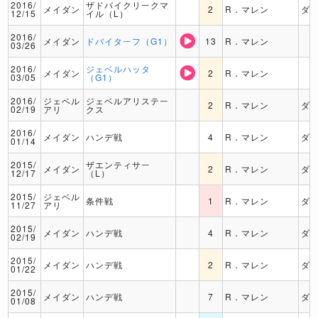
2016/
ザドバイクリークマ
メイダン
2
R．マレン
ダ
12/15
イル（L）
2016/
メイダン
ドバイターフ（G1）
13
R．マレン
03/26
2016/
ジェベルハッタ
メイダン
2
R．マレン
03/05
（G1）
2016/
ジェベル
ジェベルアリステー
2
R．マレン
ダ
02/19
アリ
クス
2016/
メイダン
ハンデ戦
4
R．マレン
ダ
01/14
2015/
ザエンティサー
メイダン
2
R．マレン
ダ
12/17
（L）
2015/
ジェベル
条件戦
1
R．マレン
ダ
11/27
アリ
2015/
メイダン
ハンデ戦
4
R．マレン
ダ
02/19
2015/
メイダン
ハンデ戦
2
R．マレン
ダ
01/22
2015/
メイダン
ハンデ戦
7
R．マレン
ダ
01/08