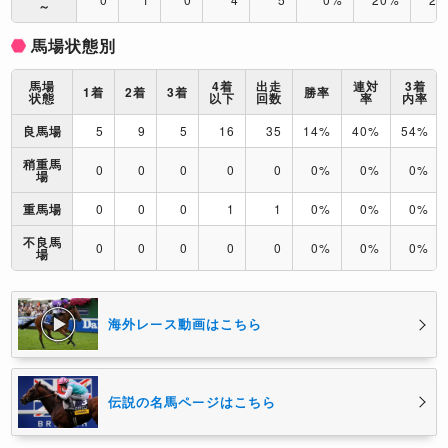
～
馬場状態別
馬場
4着
出走
連対
3着
1着
2着
3着
勝率
状態
以下
回数
率
内率
良馬場
5
9
5
16
35
14%
40%
54%
稍重馬
0
0
0
0
0
0%
0%
0%
場
重馬場
0
0
0
1
1
0%
0%
0%
不良馬
0
0
0
0
0
0%
0%
0%
場
海外レース動画はこちら
伝説の名馬ページはこちら