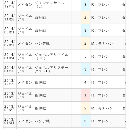
2014/
ジエンティサール
メイダン
3
R．マレン
ダ
12/18
（L）
2014/
ジェベル
条件戦
2
R．マレン
ダ
11/28
アリ
2014/
ジェベル
条件戦
3
R．マレン
ダ
03/21
アリ
2014/
メイダン
ハンデ戦
2
M．モナハン
A
02/27
2014/
ジェベル
ジェベルアリマイル
5
R．マレン
ダ
01/24
アリ
（G3）
2014/
ジェベル
ジェベルアリステー
3
R．マレン
ダ
01/10
アリ
クス（L）
2013/
メイダン
条件戦
4
R．マレン
A
12/19
2013/
ジェベル
条件戦
1
R．マレン
ダ
11/29
アリ
2013/
ジェベル
条件戦
2
M．モナハン
ダ
03/22
アリ
2013/
メイダン
ハンデ戦
3
R．マレン
A
01/31