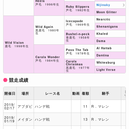
Heels
芦毛 1996年生
Nijinsky
Ruby Slippers
芦毛 1982年生
Moon Glitter
Nearctic
Icecapade
芦毛 1969年生
Shenanigans
Wild Again
黒鹿毛 1980年
生
Khaled
Bushel-n-peck
青鹿毛 1958年
生
Dama
Wild Vision
鹿毛 1998年生
Al Hattab
Pass The Tab
芦毛 1978年生
Dantina
Carols Wonder
芦毛 1984年生
Carols
Whitesburg
Christmas
黒鹿毛 1977年
Light Verse
生
競走成績
ト
開催日
場所
レース名
動画
着順
騎手
ッ
2019/
アブダビ
ハンデ戦
11
R．マレン
02/17
2019/
メイダン
ハンデ戦
13
R．マレン
01/19