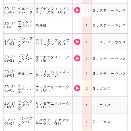
2014/
ベルモン
オグデンフィップス
4
G．スティーヴンス
06/07
トパーク
ステークス（G1）
サンタア
2014/
ニタパー
条件戦
1
G．スティーヴンス
04/20
ク
サンタア
2013/
ブリーダーズカップ
ニタパー
1
G．スティーヴンス
11/01
ディスタフ（G1）
ク
サンタア
2013/
ゼニヤッタステーク
ニタパー
1
G．スティーヴンス
09/28
ス（G1）
ク
2013/
トーリーパインズス
デルマー
1
G．スティーヴンス
09/01
テークス（L）
チャーチ
2013/
ケンタッキーオーク
ルダウン
2
G．ゴメス
05/03
ス（G1）
ズ
サンタア
2013/
サンタアニタオーク
ニタパー
1
G．ゴメス
04/06
ス（G1）
ク
サンタア
2013/
ラスヴァージネスス
ニタパー
1
G．ゴメス
03/02
テークス（G1）
ク