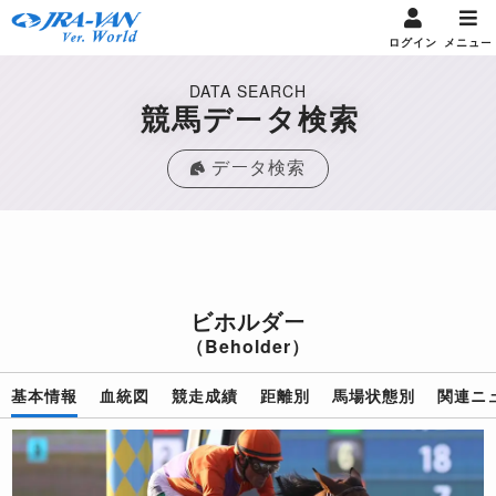
ログイン
メニュー
DATA SEARCH
競馬データ検索
データ検索
ビホルダー
（Beholder）
基本情報
血統図
競走成績
距離別
馬場状態別
関連ニ