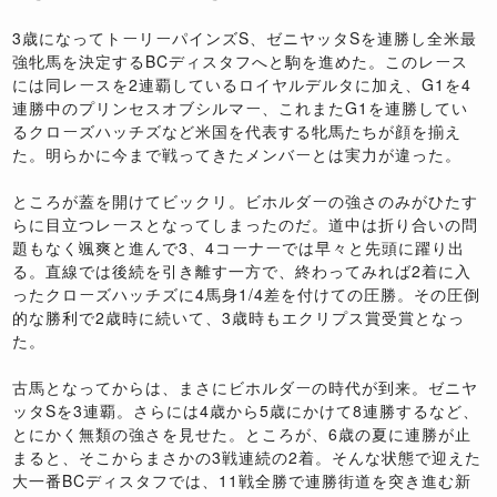
3歳になってトーリーパインズS、ゼニヤッタSを連勝し全米最
強牝馬を決定するBCディスタフへと駒を進めた。このレース
には同レースを2連覇しているロイヤルデルタに加え、G1を4
連勝中のプリンセスオブシルマー、これまたG1を連勝してい
るクローズハッチズなど米国を代表する牝馬たちが顔を揃え
た。明らかに今まで戦ってきたメンバーとは実力が違った。
ところが蓋を開けてビックリ。ビホルダーの強さのみがひたす
らに目立つレースとなってしまったのだ。道中は折り合いの問
題もなく颯爽と進んで3、4コーナーでは早々と先頭に躍り出
る。直線では後続を引き離す一方で、終わってみれば2着に入
ったクローズハッチズに4馬身1/4差を付けての圧勝。その圧倒
的な勝利で2歳時に続いて、3歳時もエクリプス賞受賞となっ
た。
古馬となってからは、まさにビホルダーの時代が到来。ゼニヤ
ッタSを3連覇。さらには4歳から5歳にかけて8連勝するなど、
とにかく無類の強さを見せた。ところが、6歳の夏に連勝が止
まると、そこからまさかの3戦連続の2着。そんな状態で迎えた
大一番BCディスタフでは、11戦全勝で連勝街道を突き進む新