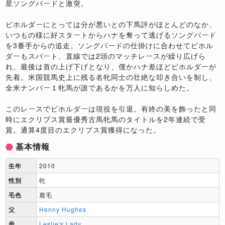
星ソングバードと激突。
ビホルダーにとっては分が悪いとの下馬評がほとんどのなか、
いつもの様に好スタートからハナを奪って逃げるソングバード
を3番手からの追走。ソングバードの仕掛けに合わせてビホル
ダーもスパート、直線では2頭のマッチレースが繰り広げら
れ、最後は首の上げ下げとなり、僅かハナ差ほどビホルダーが
先着。米国競馬史上に残る名牝同士の壮絶な叩き合いを制し、
全米ナンバー１牝馬が誰であるかを万人に知らしめた。
このレースでビホルダーは現役を引退。有終の美を飾ったと同
時にエクリプス賞最優秀古馬牝馬のタイトルを2年連続で受
賞。通算4度目のエクリプス賞獲得になった。
基本情報
生年
2010
性別
牝
毛色
鹿毛
父
Henny Hughes
母
Leslie's Lady