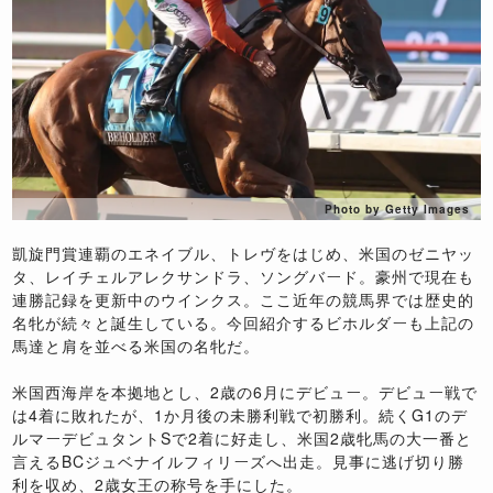
Photo by Getty Images
凱旋門賞連覇のエネイブル、トレヴをはじめ、米国のゼニヤッ
タ、レイチェルアレクサンドラ、ソングバード。豪州で現在も
連勝記録を更新中のウインクス。ここ近年の競馬界では歴史的
名牝が続々と誕生している。今回紹介するビホルダーも上記の
馬達と肩を並べる米国の名牝だ。
米国西海岸を本拠地とし、2歳の6月にデビュー。デビュー戦で
は4着に敗れたが、1か月後の未勝利戦で初勝利。続くG1のデ
ルマーデビュタントSで2着に好走し、米国2歳牝馬の大一番と
言えるBCジュベナイルフィリーズへ出走。見事に逃げ切り勝
利を収め、2歳女王の称号を手にした。