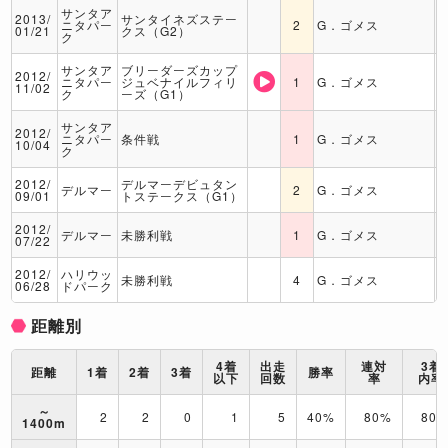
サンタア
2013/
サンタイネズステー
ニタパー
2
G．ゴメス
01/21
クス（G2）
ク
サンタア
ブリーダーズカップ
2012/
ニタパー
ジュベナイルフィリ
1
G．ゴメス
11/02
ク
ーズ（G1）
サンタア
2012/
ニタパー
条件戦
1
G．ゴメス
10/04
ク
2012/
デルマーデビュタン
デルマー
2
G．ゴメス
09/01
トステークス（G1）
2012/
デルマー
未勝利戦
1
G．ゴメス
07/22
2012/
ハリウッ
未勝利戦
4
G．ゴメス
06/28
ドパーク
距離別
4着
出走
連対
3着
距離
1着
2着
3着
勝率
以下
回数
率
内率
～
2
2
0
1
5
40%
80%
80
1400m