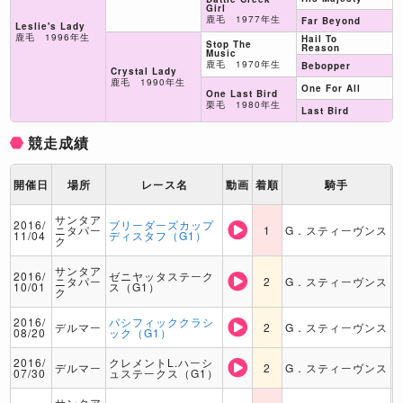
Girl
鹿毛 1977年生
Far Beyond
Leslie's Lady
鹿毛 1996年生
Hail To
Stop The
Reason
Music
鹿毛 1970年生
Bebopper
Crystal Lady
鹿毛 1990年生
One For All
One Last Bird
栗毛 1980年生
Last Bird
競走成績
開催日
場所
レース名
動画
着順
騎手
サンタア
2016/
ブリーダーズカップ
ニタパー
1
G．スティーヴンス
11/04
ディスタフ（G1）
ク
サンタア
2016/
ゼニヤッタステーク
ニタパー
2
G．スティーヴンス
10/01
ス（G1）
ク
2016/
パシフィッククラシ
デルマー
2
G．スティーヴンス
08/20
ック（G1）
2016/
クレメントL.ハーシ
デルマー
2
G．スティーヴンス
07/30
ュステークス（G1）
サンタア