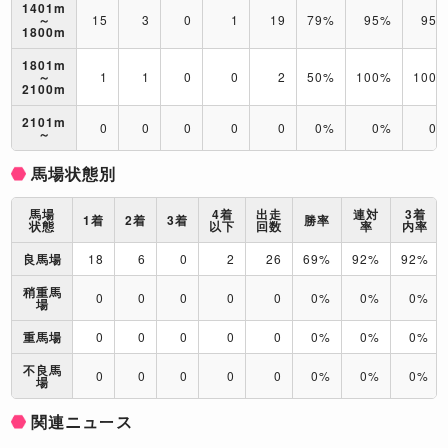
1401m
～
15
3
0
1
19
79%
95%
95
1800m
1801m
～
1
1
0
0
2
50%
100%
100
2100m
2101m
0
0
0
0
0
0%
0%
0
～
馬場状態別
馬場
4着
出走
連対
3着
1着
2着
3着
勝率
状態
以下
回数
率
内率
良馬場
18
6
0
2
26
69%
92%
92%
稍重馬
0
0
0
0
0
0%
0%
0%
場
重馬場
0
0
0
0
0
0%
0%
0%
不良馬
0
0
0
0
0
0%
0%
0%
場
関連ニュース