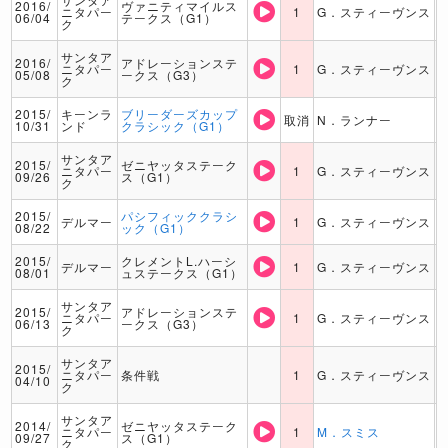
2016/
ヴァニティマイルス
ニタパー
1
G．スティーヴンス
06/04
テークス（G1）
ク
サンタア
2016/
アドレーションステ
ニタパー
1
G．スティーヴンス
05/08
ークス（G3）
ク
2015/
キーンラ
ブリーダーズカップ
取消
N．ランナー
10/31
ンド
クラシック（G1）
サンタア
2015/
ゼニヤッタステーク
ニタパー
1
G．スティーヴンス
09/26
ス（G1）
ク
2015/
パシフィッククラシ
デルマー
1
G．スティーヴンス
08/22
ック（G1）
2015/
クレメントL.ハーシ
デルマー
1
G．スティーヴンス
08/01
ュステークス（G1）
サンタア
2015/
アドレーションステ
ニタパー
1
G．スティーヴンス
06/13
ークス（G3）
ク
サンタア
2015/
ニタパー
条件戦
1
G．スティーヴンス
04/10
ク
サンタア
2014/
ゼニヤッタステーク
ニタパー
1
M．スミス
09/27
ス（G1）
ク