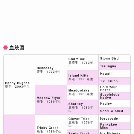
血統図
Storm Bird
Storm Cat
黒鹿毛 1983年
生
Terlingua
Hennessy
栗毛 1993年生
Hawaii
Island Kitty
栗毛 1976年生
T.c. Kitten
Henny Hughes
栗毛 2003年生
Hold Your
Peace
Meadowlake
栗毛 1983年生
Suspicious
Native
Meadow Flyer
鹿毛 1989年生
Hagley
Shortley
黒鹿毛 1980年
生
Short Winded
Icecapade
Clever Trick
黒鹿毛 1976年
Kankakee
生
Miss
Tricky Creek
鹿毛 1986年生
His Majesty
Battle Creek