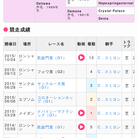
生
Hopespringseternal
Daltawa
芦毛 1989年
生
Crystal Palace
Damana
芦毛 1981年
生
Denia
競走成績
トラ
開催日
場所
レース名
動画
着順
騎手
ック
2015/
ロンシャ
凱旋門賞（G1）
13
C．スミヨン
芝
2
10/04
ン
2015/
ロンシャ
フォワ賞（G2）
4
C．スミヨン
芝
2
09/13
ン
2015/
サンクル
サンクルー大賞
3
C．スミヨン
芝
2
06/28
ー
（G1）
2015/
コロネーションカッ
エプソム
2
C．スミヨン
芝
2
06/06
プ（G1）
2015/
ドバイシーマクラシ
メイダン
1
C．スミヨン
芝
2
03/28
ック（G1）
2014/
ロンシャ
凱旋門賞（G1）
5
C．スミヨン
芝
2
10/05
ン