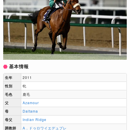
基本情報
生年
2011
性別
牝
毛色
鹿毛
父
Azamour
母
Daltama
母父
Indian Ridge
調教師
A．ドゥロワイエデュプレ