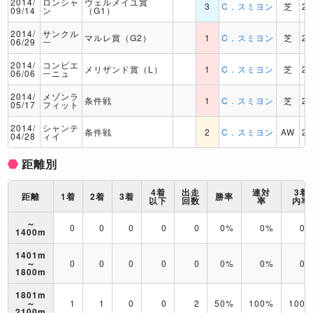
2014/
ロンシャ
ヴェルメイユ賞
3
C．スミヨン
芝
2
09/14
ン
（G1）
2014/
サンクル
マルレ賞（G2）
1
C．スミヨン
芝
2
06/29
ー
2014/
コンピエ
メリザンド賞（L）
1
C．スミヨン
芝
2
06/06
ーニュ
2014/
メゾンラ
条件戦
1
C．スミヨン
芝
2
05/17
フィット
2014/
シャンテ
条件戦
2
C．スミヨン
AW
2
04/28
ィイ
距離別
4着
出走
連対
3着
距離
1着
2着
3着
勝率
以下
回数
率
内率
～
0
0
0
0
0
0%
0%
0
1400m
1401m
～
0
0
0
0
0
0%
0%
0
1800m
1801m
～
1
1
0
0
2
50%
100%
100
2100m