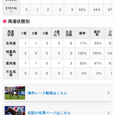
2101m
3
1
2
3
9
33%
44%
67
～
馬場状態別
馬場
4着
出走
連対
3着
1着
2着
3着
勝率
状態
以下
回数
率
内
良馬場
1
1
2
2
6
17%
33%
67
稍重馬
2
0
0
0
2
100%
100%
100
場
重馬場
1
1
0
1
3
33%
67%
67
不良馬
0
0
0
0
0
0%
0%
0
場
海外レース動画はこちら
伝説の名馬ページはこちら