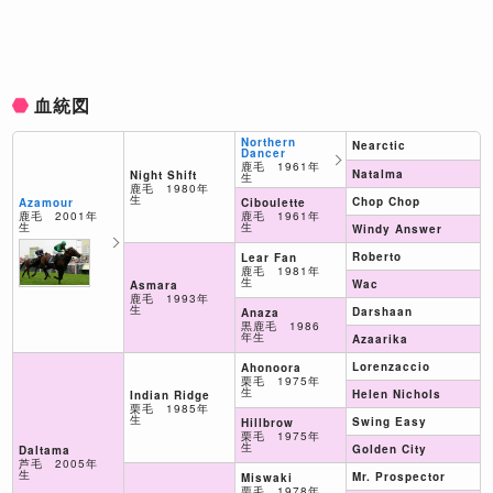
血統図
Northern
Nearctic
Dancer
鹿毛 1961年
Natalma
Night Shift
生
鹿毛 1980年
生
Chop Chop
Ciboulette
Azamour
鹿毛 1961年
鹿毛 2001年
生
生
Windy Answer
Roberto
Lear Fan
鹿毛 1981年
生
Wac
Asmara
鹿毛 1993年
生
Darshaan
Anaza
黒鹿毛 1986
年生
Azaarika
Lorenzaccio
Ahonoora
栗毛 1975年
生
Helen Nichols
Indian Ridge
栗毛 1985年
生
Swing Easy
Hillbrow
栗毛 1975年
生
Golden City
Daltama
芦毛 2005年
生
Mr. Prospector
Miswaki
栗毛 1978年