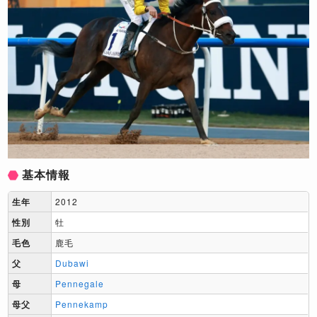
基本情報
生年
2012
性別
牡
毛色
鹿毛
父
Dubawi
母
Pennegale
母父
Pennekamp