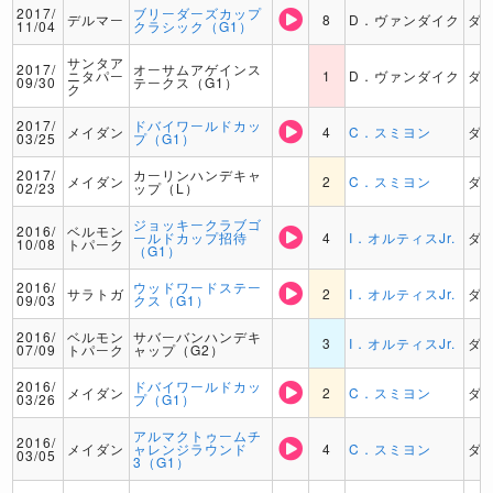
2017/
ブリーダーズカップ
デルマー
8
D．ヴァンダイク
ダ
11/04
クラシック（G1）
サンタア
2017/
オーサムアゲインス
ニタパー
1
D．ヴァンダイク
ダ
09/30
テークス（G1）
ク
2017/
ドバイワールドカッ
メイダン
4
C．スミヨン
ダ
03/25
プ（G1）
2017/
カーリンハンデキャ
メイダン
2
C．スミヨン
ダ
02/23
ップ（L）
ジョッキークラブゴ
2016/
ベルモン
ールドカップ招待
4
I．オルティスJr.
ダ
10/08
トパーク
（G1）
2016/
ウッドワードステー
サラトガ
2
I．オルティスJr.
ダ
09/03
クス（G1）
2016/
ベルモン
サバーバンハンデキ
3
I．オルティスJr.
ダ
07/09
トパーク
ャップ（G2）
2016/
ドバイワールドカッ
メイダン
2
C．スミヨン
ダ
03/26
プ（G1）
アルマクトゥームチ
2016/
メイダン
ャレンジラウンド
4
C．スミヨン
ダ
03/05
3（G1）