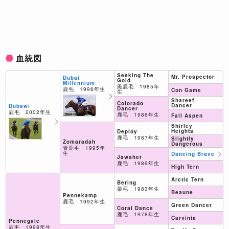
血統図
Seeking The
Mr. Prospector
Dubai
Gold
Millennium
黒鹿毛 1985年
鹿毛 1996年生
Con Game
生
Shareef
Colorado
Dancer
Dubawi
Dancer
鹿毛 2002年生
鹿毛 1986年生
Fall Aspen
Shirley
Heights
Deploy
鹿毛 1987年生
Slightly
Zomaradah
Dangerous
青鹿毛 1995年
生
Dancing Brave
Jawaher
鹿毛 1989年生
High Tern
Arctic Tern
Bering
栗毛 1983年生
Beaune
Pennekamp
鹿毛 1992年生
Green Dancer
Coral Dance
鹿毛 1978年生
Carvinia
Pennegale
鹿毛 1998年生