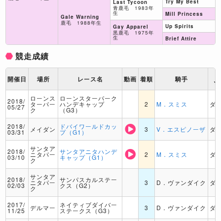
Try My Best
Last Tycoon
青鹿毛 1983年
生
Mill Princess
Gale Warning
鹿毛 1988年生
Up Spirits
Gay Apparel
黒鹿毛 1975年
生
Brief Attire
競走成績
ト
開催日
場所
レース名
動画
着順
騎手
ッ
ローンス
ローンスターパーク
2018/
ターパー
ハンデキャップ
2
M．スミス
ダ
05/27
ク
（G3）
2018/
ドバイワールドカッ
メイダン
3
V．エスピノーザ
ダ
03/31
プ（G1）
サンタア
2018/
サンタアニタハンデ
ニタパー
2
M．スミス
ダ
03/10
キャップ（G1）
ク
サンタア
2018/
サンパスカルステー
ニタパー
3
D．ヴァンダイク
ダ
02/03
クス（G2）
ク
2017/
ネイティブダイバー
デルマー
3
D．ヴァンダイク
ダ
11/25
ステークス（G3）