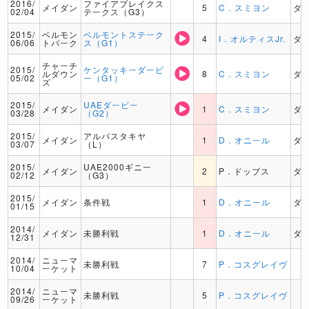
2016/
ファイアブレイクス
メイダン
5
C．スミヨン
ダ
02/04
テークス（G3）
2015/
ベルモン
ベルモントステーク
4
I．オルティスJr.
ダ
06/06
トパーク
ス（G1）
チャーチ
2015/
ケンタッキーダービ
ルダウン
8
C．スミヨン
ダ
05/02
ー（G1）
ズ
2015/
UAEダービー
メイダン
1
C．スミヨン
ダ
03/28
（G2）
2015/
アルバスタキヤ
メイダン
1
D．オニール
ダ
03/07
（L）
2015/
UAE2000ギニー
メイダン
2
P．ドッブス
ダ
02/12
（G3）
2015/
メイダン
条件戦
1
D．オニール
ダ
01/15
2014/
メイダン
未勝利戦
1
D．オニール
ダ
12/31
2014/
ニューマ
未勝利戦
7
P．コスグレイヴ
10/04
ーケット
2014/
ニューマ
未勝利戦
5
P．コスグレイヴ
09/26
ーケット