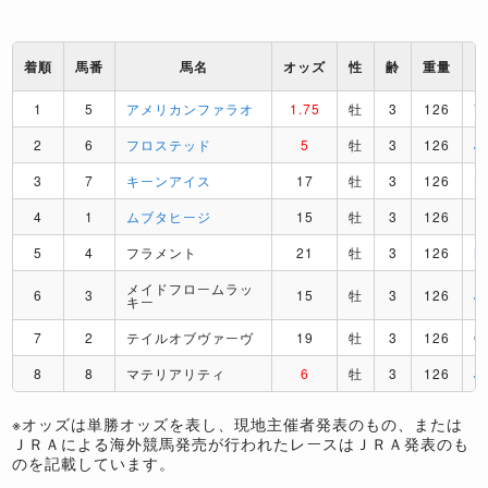
着順
馬番
馬名
オッズ
性
齢
重量
1
5
アメリカンファラオ
1.75
牡
3
126
V
2
6
フロステッド
5
牡
3
126
J
3
7
キーンアイス
17
牡
3
126
K
4
1
ムブタヒージ
15
牡
3
126
I
5
4
フラメント
21
牡
3
126
M
メイドフロームラッ
6
3
15
牡
3
126
J
キー
7
2
テイルオブヴァーヴ
19
牡
3
126
G
8
8
マテリアリティ
6
牡
3
126
J
※オッズは単勝オッズを表し、現地主催者発表のもの、または
ＪＲＡによる海外競馬発売が行われたレースはＪＲＡ発表のも
のを記載しています。