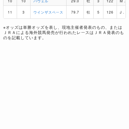
10
10
パヴェル
29.0
牡
3
122
M．
11
3
ウインザスペース
79.7
牡
5
126
J．
※オッズは単勝オッズを表し、現地主催者発表のもの、または
ＪＲＡによる海外競馬発売が行われたレースはＪＲＡ発表のも
のを記載しています。