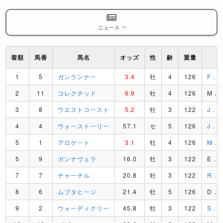
ニュース
着順
馬番
馬名
オッズ
性
齢
重量
1
5
ガンランナー
3.4
牡
4
126
F．
2
11
コレクテッド
6.9
牡
4
126
M．
3
8
ウエストコースト
5.2
牡
3
122
J．
4
4
ウォーストーリー
57.1
セ
5
126
J．
5
1
アロゲート
3.1
牡
4
126
M．
5
9
ガンナヴェラ
16.0
牡
3
122
E．
7
7
チャーチル
20.8
牡
3
122
R．
8
6
ムブタヒージ
21.4
牡
5
126
D．
9
2
ウォーディクリー
45.8
牡
3
122
S．