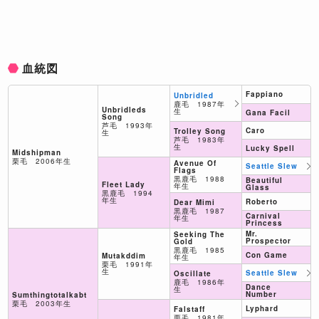
血統図
Fappiano
Unbridled
鹿毛 1987年
Unbridleds
生
Gana Facil
Song
芦毛 1993年
Caro
Trolley Song
生
芦毛 1983年
生
Lucky Spell
Midshipman
栗毛 2006年生
Avenue Of
Seattle Slew
Flags
黒鹿毛 1988
Beautiful
Fleet Lady
年生
Glass
黒鹿毛 1994
年生
Roberto
Dear Mimi
黒鹿毛 1987
Carnival
年生
Princess
Mr.
Seeking The
Prospector
Gold
黒鹿毛 1985
Con Game
Mutakddim
年生
栗毛 1991年
生
Seattle Slew
Oscillate
鹿毛 1986年
Dance
生
Number
Sumthingtotalkabt
栗毛 2003年生
Lyphard
Falstaff
栗毛 1981年