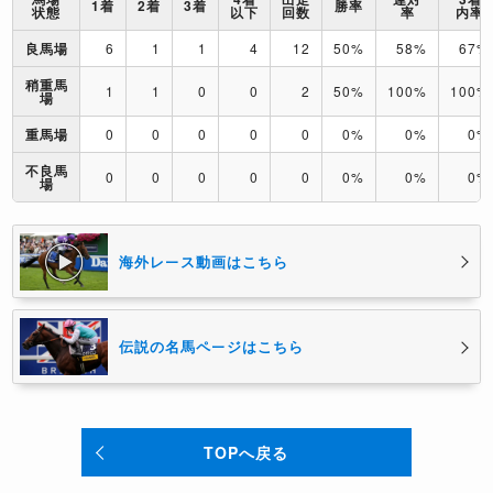
1着
2着
3着
勝率
状態
以下
回数
率
内率
良馬場
6
1
1
4
12
50%
58%
67%
稍重馬
1
1
0
0
2
50%
100%
100%
場
重馬場
0
0
0
0
0
0%
0%
0%
不良馬
0
0
0
0
0
0%
0%
0%
場
海外レース動画はこちら
伝説の名馬ページはこちら
TOPへ戻る