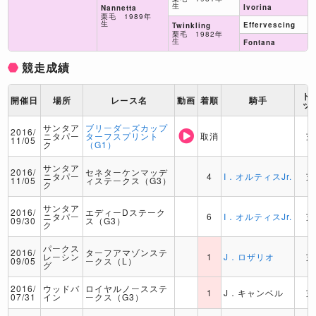
生
Ivorina
Nannetta
栗毛 1989年
生
Effervescing
Twinkling
栗毛 1982年
生
Fontana
競走成績
ト
開催日
場所
レース名
動画
着順
騎手
ッ
サンタア
ブリーダーズカップ
2016/
ニタパー
ターフスプリント
取消
芝
11/05
ク
（G1）
サンタア
2016/
セネターケンマッデ
ニタパー
4
I．オルティスJr.
芝
11/05
ィステークス（G3）
ク
サンタア
2016/
エディーDステーク
ニタパー
6
I．オルティスJr.
芝
09/30
ス（G3）
ク
パークス
2016/
ターフアマゾンステ
レーシン
1
J．ロザリオ
芝
09/05
ークス（L）
グ
2016/
ウッドバ
ロイヤルノースステ
1
J．キャンベル
芝
07/31
イン
ークス（G3）