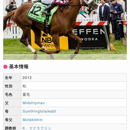
基本情報
生年
2012
性別
牝
毛色
栗毛
父
Midshipman
母
Sumthingtotalkabt
母父
Mutakddim
調教師
K．マクラフリン