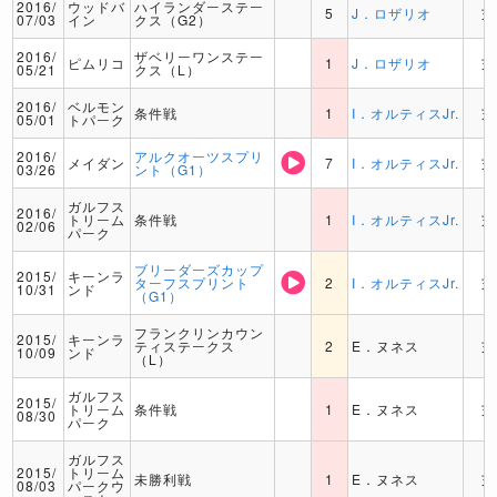
2016/
ウッドバ
ハイランダーステー
5
J．ロザリオ
芝
07/03
イン
クス（G2）
2016/
ザベリーワンステー
ピムリコ
1
J．ロザリオ
芝
05/21
クス（L）
2016/
ベルモン
条件戦
1
I．オルティスJr.
芝
05/01
トパーク
2016/
アルクオーツスプリ
メイダン
7
I．オルティスJr.
芝
03/26
ント（G1）
ガルフス
2016/
トリーム
条件戦
1
I．オルティスJr.
芝
02/06
パーク
ブリーダーズカップ
2015/
キーンラ
ターフスプリント
2
I．オルティスJr.
芝
10/31
ンド
（G1）
フランクリンカウン
2015/
キーンラ
ティステークス
2
E．ヌネス
芝
10/09
ンド
（L）
ガルフス
2015/
トリーム
条件戦
1
E．ヌネス
芝
08/30
パーク
ガルフス
2015/
トリーム
未勝利戦
1
E．ヌネス
芝
08/03
パークウ