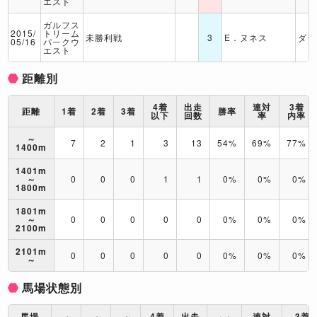
エスト
ガルフス
2015/
トリーム
未勝利戦
3
E．ヌネス
ダー
05/16
パークウ
エスト
距離別
4着
出走
連対
3着
距離
1着
2着
3着
勝率
以下
回数
率
内率
～
7
2
1
3
13
54%
69%
77%
1400m
1401m
～
0
0
0
1
1
0%
0%
0%
1800m
1801m
～
0
0
0
0
0
0%
0%
0%
2100m
2101m
0
0
0
0
0
0%
0%
0%
～
馬場状態別
馬場
4着
出走
連対
3着