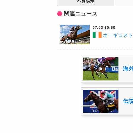
不良馬場
関連ニュース
07/03 10:50
​オーギュス
海
伝