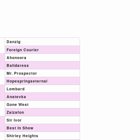
Danzig
Foreign Courier
Ahonoora
Balidaress
Mr. Prospector
Hopespringseternal
Lombard
Anatevka
Gone West
Zaizafon
Sir Ivor
Best In Show
Shirley Heights