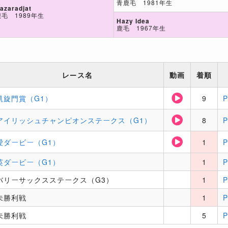
青鹿毛 1981年生
azaradjat
鹿毛 1989年生
Hazy Idea
鹿毛 1967年生
レース名
動画
着順
凱旋門賞（G1）
9
アイリッシュチャンピオンステークス（G1）
8
愛ダービー（G1）
1
英ダービー（G1）
1
バリーサックスステークス（G3）
1
未勝利戦
1
未勝利戦
5