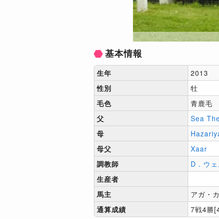
基本情報
生年
2013
性別
牡
毛色
青鹿毛
父
Sea The
母
Hazariy
母父
Xaar
調教師
D．ウェ
生産者
馬主
アガ・
通算成績
7戦4勝[4