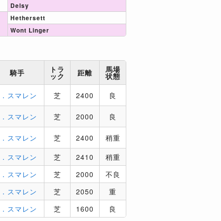
Delsy
Hethersett
Wont Linger
トラ
馬場
騎手
距離
ック
状態
P．スマレン
芝
2400
良
P．スマレン
芝
2000
良
P．スマレン
芝
2400
稍重
P．スマレン
芝
2410
稍重
P．スマレン
芝
2000
不良
P．スマレン
芝
2050
重
P．スマレン
芝
1600
良