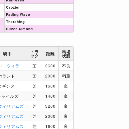
Crozier
Fading Wave
Thatching
Silver Almond
トラ
馬場
騎手
距離
ック
状態
ローウィラー
芝
2600
不良
ホランド
芝
2000
稍重
ヒギンス
芝
1600
良
チャイルズ
芝
1400
良
ウィリアムズ
芝
3200
良
ウィリアムズ
芝
2000
良
ウィリアムズ
芝
1600
良