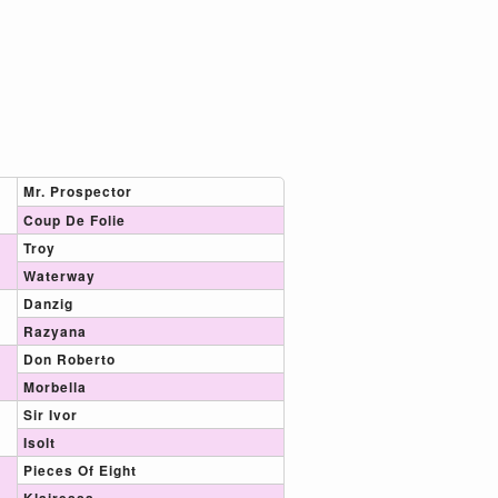
Mr. Prospector
Coup De Folie
Troy
Waterway
Danzig
Razyana
Don Roberto
Morbella
Sir Ivor
Isolt
Pieces Of Eight
Klairessa