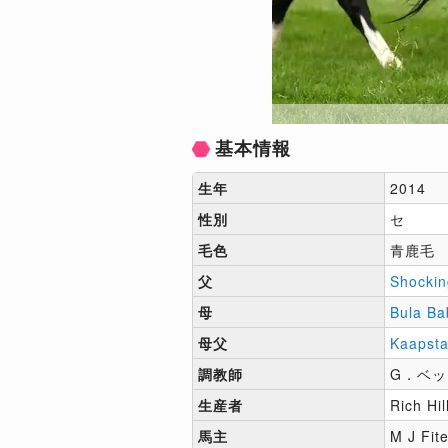
基本情報
生年
2014
性別
セ
毛色
青鹿毛
父
Shockin
母
Bula Ba
母父
Kaapst
調教師
G．ベ
生産者
Rich Hi
馬主
M J Fit