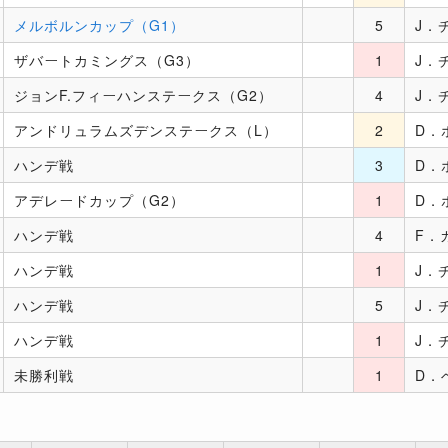
メルボルンカップ（G1）
5
J．
ザバートカミングス（G3）
1
J．
ジョンF.フィーハンステークス（G2）
4
J．
アンドリュラムズデンステークス（L）
2
D．
ハンデ戦
3
D．
アデレードカップ（G2）
1
D．
ハンデ戦
4
F．
ハンデ戦
1
J．
ハンデ戦
5
J．
ハンデ戦
1
J．
未勝利戦
1
D．