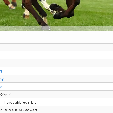
g
by
ad
ッグッド
ll Thoroughbreds Ltd
eni & Ms K M Stewart