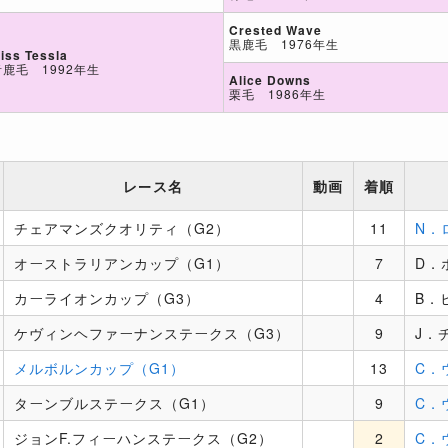
Crested Wave
黒鹿毛 1976年生
iss Tessla
青鹿毛 1992年生
Alice Downs
栗毛 1986年生
レース名
動画
着順
チェアマンズクオリティ（G2）
11
N．
オーストラリアンカップ（G1）
7
D．
カーライオンカップ（G3）
4
B．
ケヴィンヘファーナンステークス（G3）
9
J．
メルボルンカップ（G1）
13
C．
ターンブルステークス（G1）
9
C．
ジョンF.フィーハンステークス（G2）
2
C．