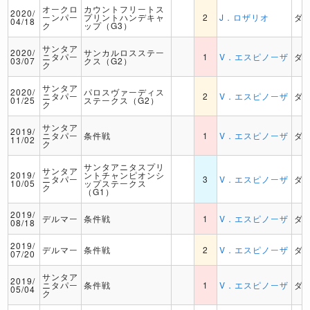
オークロ
カウントフリートス
2020/
ーンパー
プリントハンデキャ
2
J．ロザリオ
ダ
04/18
ク
ップ（G3）
サンタア
2020/
サンカルロスステー
ニタパー
1
V．エスピノーザ
ダ
03/07
クス（G2）
ク
サンタア
2020/
パロスヴァーディス
ニタパー
2
V．エスピノーザ
ダ
01/25
ステークス（G2）
ク
サンタア
2019/
ニタパー
条件戦
1
V．エスピノーザ
ダ
11/02
ク
サンタアニタスプリ
サンタア
2019/
ントチャンピオンシ
ニタパー
3
V．エスピノーザ
ダ
10/05
ップステークス
ク
（G1）
2019/
デルマー
条件戦
1
V．エスピノーザ
ダ
08/18
2019/
デルマー
条件戦
2
V．エスピノーザ
ダ
07/20
サンタア
2019/
ニタパー
条件戦
1
V．エスピノーザ
ダ
05/04
ク