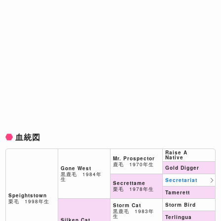
血統図
Raise A
Native
Mr. Prospector
鹿毛 1970年生
Gold Digger
Gone West
黒鹿毛 1984年
生
Secretariat
Secrettame
栗毛 1978年生
Tamerett
Speightstown
栗毛 1998年生
Storm Bird
Storm Cat
黒鹿毛 1983年
生
Terlingua
Silken Cat