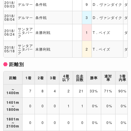
2018/
デルマー
条件戦
9
D．ヴァンダイク
ダ
09/03
2018/
デルマー
条件戦
3
D．ヴァンダイク
ダ
08/04
サンタア
2018/
ニタパー
未勝利戦
1
T．ベイズ
ダ
06/24
ク
サンタア
2018/
ニタパー
未勝利戦
2
T．ベイズ
ダ
05/18
ク
距離別
4着
出走
連対
3着
距離
1着
2着
3着
勝率
以下
回数
率
内率
～
7
8
4
2
21
33%
71%
90%
1400m
1401m
～
0
0
0
1
1
0%
0%
0%
1800m
1801m
～
0
0
0
0
0
0%
0%
0%
2100m