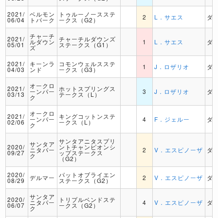
2021/
ベルモン
トゥルーノースステ
2
L．サエス
ダ
06/04
トパーク
ークス（G2）
チャーチ
2021/
チャーチルダウンズ
ルダウン
1
L．サエス
ダ
05/01
ステークス（G1）
ズ
2021/
キーンラ
コモンウェルスステ
1
J．ロザリオ
ダ
04/03
ンド
ークス（G3）
オークロ
2021/
ホットスプリングス
ーンパー
3
J．ロザリオ
ダ
03/13
テークス（L）
ク
オークロ
2021/
キングコットンステ
ーンパー
4
F．ジェルー
ダ
02/06
ークス（L）
ク
サンタアニタスプリ
サンタア
2020/
ントチャンピオンシ
ニタパー
2
V．エスピノーザ
ダ
09/27
ップステークス
ク
（G2）
2020/
パットオブライエン
デルマー
2
V．エスピノーザ
ダ
08/29
ステークス（G2）
サンタア
2020/
トリプルベンドステ
ニタパー
4
V．エスピノーザ
ダ
06/07
ークス（G2）
ク