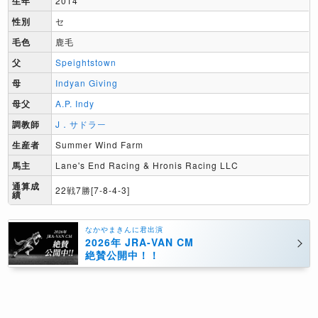
生年
2014
性別
セ
毛色
鹿毛
父
Speightstown
母
Indyan Giving
母父
A.P. Indy
調教師
J．サドラー
生産者
Summer Wind Farm
馬主
Lane's End Racing & Hronis Racing LLC
通算成
22戦7勝[7-8-4-3]
績
なかやまきんに君出演
2026年 JRA-VAN CM
絶賛公開中！！