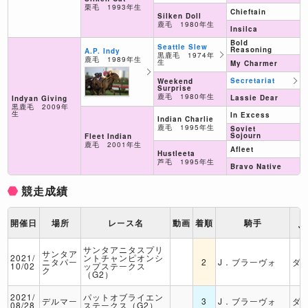
栗毛 1993年生
Chieftain
Silken Doll
鹿毛 1980年生
Insilca
Bold
Seattle Slew
Reasoning
A.P. Indy
黒鹿毛 1974年
鹿毛 1989年生
生
My Charmer
Secretariat
Weekend
Surprise
鹿毛 1980年生
Lassie Dear
Indyan Giving
黒鹿毛 2009年
生
In Excess
Indian Charlie
鹿毛 1995年生
Soviet
Sojourn
Fleet Indian
鹿毛 2001年生
Afleet
Hustleeta
芦毛 1995年生
Bravo Native
競走成績
ト
開催日
場所
レース名
動画
着順
騎手
ッ
サンタアニタスプリ
サンタア
2021/
ントチャンピオンシ
ニタパー
2
J．ブラーヴォ
ダ
10/02
ップステークス
ク
（G2）
2021/
パットオブライエン
デルマー
3
J．ブラーヴォ
ダ
08/28
ステークス（G2）