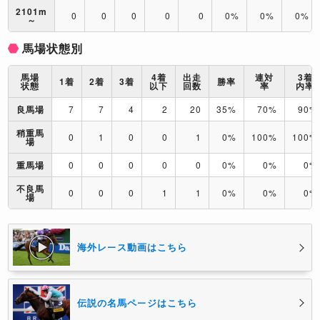
2101m
0
0
0
0
0
0%
0%
0%
～
馬場状態別
馬場
4着
出走
連対
3着
1着
2着
3着
勝率
状態
以下
回数
率
内率
良馬場
7
7
4
2
20
35%
70%
90%
稍重馬
0
1
0
0
1
0%
100%
100%
場
重馬場
0
0
0
0
0
0%
0%
0%
不良馬
0
0
0
1
1
0%
0%
0%
場
海外レース動画はこちら
伝説の名馬ページはこちら