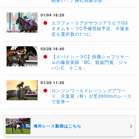
駒多い」／種牡馬展示会
01/04 16:20
エフフォーリアがサウジアラビアG3
ネオムターフC予備登録予定、今後未
定も選択肢の1つに
03/28 16:40
【ドバイシーマC】快勝シャフリヤー
ルの藤原英師「BC、凱旋門賞、ジャ
パンC、そこを」
01/26 11:20
ロンジンワールドレーシングアワー
ド、天皇賞（秋）が芝2000mのレース
で世界一
海外レース動画はこちら