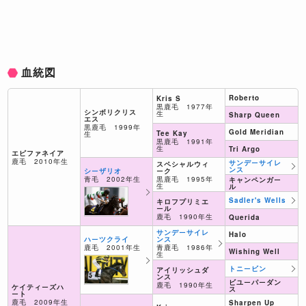
血統図
Roberto
Kris S
黒鹿毛 1977年
シンボリクリス
生
Sharp Queen
エス
黒鹿毛 1999年
Gold Meridian
Tee Kay
生
黒鹿毛 1991年
生
Tri Argo
エピファネイア
鹿毛 2010年生
サンデーサイレ
スペシャルウィ
ンス
ーク
シーザリオ
黒鹿毛 1995年
青毛 2002年生
キャンペンガー
生
ル
Sadler's Wells
キロフプリミエ
ール
鹿毛 1990年生
Querida
サンデーサイレ
Halo
ンス
ハーツクライ
青鹿毛 1986年
鹿毛 2001年生
Wishing Well
生
トニービン
アイリッシュダ
ンス
ビユーパーダン
鹿毛 1990年生
ケイティーズハ
ス
ート
鹿毛 2009年生
Sharpen Up