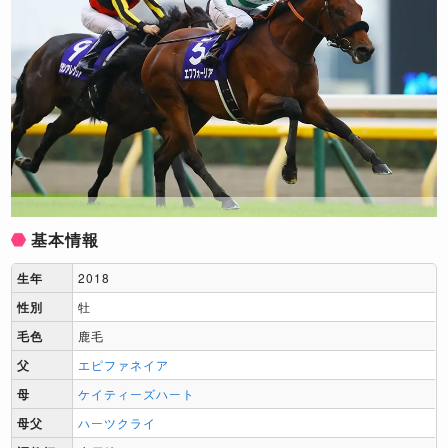
基本情報
生年
2018
性別
牡
毛色
鹿毛
父
エピファネイア
母
ケイティーズハート
母父
ハーツクライ