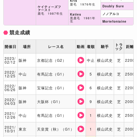
Kris
栗毛 1976年生
Doubly Sure
ケイティーズフ
ァースト
鹿毛 1987年生
ノノアルコ
Katies
黒鹿毛 1981年
生
Mortefontaine
競走成績
トラ
開催日
場所
レース名
動画
着順
騎手
距離
ック
2023/
阪神
京都記念（G2）
中止
横山武史
芝
2200
02/12
2022/
中山
有馬記念（G1）
5
横山武史
芝
2500
12/25
2022/
阪神
宝塚記念（G1）
6
横山武史
芝
2200
06/26
2022/
阪神
大阪杯（G1）
9
横山武史
芝
2000
04/03
2021/
中山
有馬記念（G1）
1
横山武史
芝
2500
12/26
2021/
東京
天皇賞（秋）（G1）
1
横山武史
芝
2000
10/31