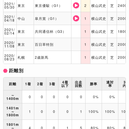
2021/
東京
東京優駿（G1）
2
横山武史
芝
2400
05/30
2021/
中山
皐月賞（G1）
1
横山武史
芝
2000
04/18
2021/
東京
共同通信杯（G3）
1
横山武史
芝
1800
02/14
2020/
東京
百日草特別
1
横山武史
芝
2000
11/08
2020/
札幌
2歳新馬
1
横山武史
芝
2000
08/23
距離別
4着
出走
連対
3
距離
1着
2着
3着
勝率
以下
回数
率
内
～
0
0
0
0
0
0%
0%
0
1400m
1401m
～
1
0
0
0
1
100%
100%
10
1800m
1801m
～
4
0
0
1
5
80%
80%
80