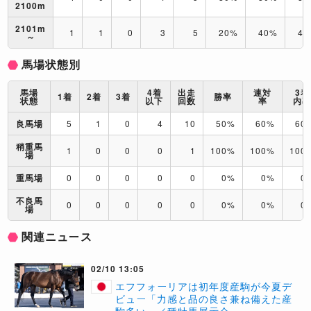
2100m
2101m
1
1
0
3
5
20%
40%
40
～
馬場状態別
馬場
4着
出走
連対
3着
1着
2着
3着
勝率
状態
以下
回数
率
内
良馬場
5
1
0
4
10
50%
60%
60
稍重馬
1
0
0
0
1
100%
100%
100
場
重馬場
0
0
0
0
0
0%
0%
0
不良馬
0
0
0
0
0
0%
0%
0
場
関連ニュース
02/10 13:05
エフフォーリアは初年度産駒が今夏デ
ビュー「力感と品の良さ兼ね備えた産