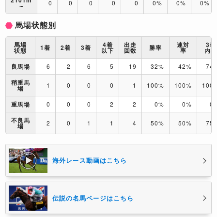
2101m
0
0
0
0
0
0%
0%
0%
～
馬場状態別
馬場
4着
出走
連対
3着
1着
2着
3着
勝率
状態
以下
回数
率
内
良馬場
6
2
6
5
19
32%
42%
74
稍重馬
1
0
0
0
1
100%
100%
100
場
重馬場
0
0
0
2
2
0%
0%
0
不良馬
2
0
1
1
4
50%
50%
75
場
海外レース動画はこちら
伝説の名馬ページはこちら