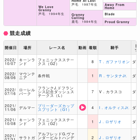
Home At Last
芦毛 1987年生
Away From
We Love
Home
Granny
芦毛 1994年生
Blade
Granny
Calling
鹿毛 1984年生
Proud Granny
競走成績
ト
開催日
場所
レース名
動画
着順
騎手
ッ
2022/
キーンラ
フェニックスステー
8
T．ガファリオン
ダ
10/07
ンド
クス（G2）
2022/
マウンテ
条件戦
1
R．サンタナJr.
ダ
08/06
ニア
フランクJ.ドフラン
2022/
ローレル
シス記念ダッシュス
7
V．カラスコ
ダ
07/16
パーク
テークス（L）
2021/
ブリーダーズカップ
デルマー
4
I．オルティスJr.
ダ
11/06
スプリント（G1）
2021/
キーンラ
フェニックスステー
1
J．ロザリオ
ダ
10/08
ンド
クス（G2）
アルフレッドG.ヴァ
2021/
サラトガ
ンダービルトハンデ
2
J．ロザリオ
ダ
07/31