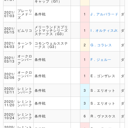
キャップ（G1）
プレーリ
2021/
ーメドー
条件戦
1
J．アルバラード
ダ
07/03
ズ
メリーランドスプリ
2021/
ピムリコ
ントマッチシリーズ
1
I．オルティスJr.
ダ
05/15
ステークス（G3）
2021/
キーンラ
コモンウェルスステ
2
G．コラレス
ダ
04/03
ンド
ークス（G3）
オークロ
2021/
ーンパー
条件戦
1
F．ジェルー
ダ
03/13
ク
オークロ
2021/
ーンパー
条件戦
1
E．ゴンザレス
ダ
02/06
ク
2020/
レミント
条件戦
3
S．エリオット
ダ
12/11
ンパーク
2020/
レミント
条件戦
3
S．エリオット
ダ
11/20
ンパーク
2020/
レミント
条件戦
6
R．ヴァスケス
ダ
10/24
ンパーク
2020/
レミント