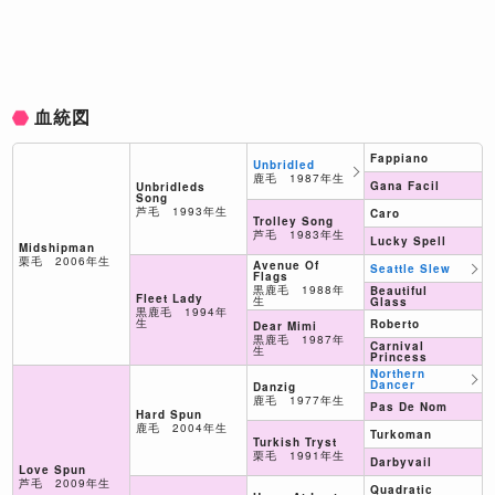
血統図
Fappiano
Unbridled
鹿毛 1987年生
Gana Facil
Unbridleds
Song
芦毛 1993年生
Caro
Trolley Song
芦毛 1983年生
Lucky Spell
Midshipman
栗毛 2006年生
Avenue Of
Seattle Slew
Flags
黒鹿毛 1988年
Beautiful
Fleet Lady
生
Glass
黒鹿毛 1994年
生
Roberto
Dear Mimi
黒鹿毛 1987年
Carnival
生
Princess
Northern
Dancer
Danzig
鹿毛 1977年生
Pas De Nom
Hard Spun
鹿毛 2004年生
Turkoman
Turkish Tryst
栗毛 1991年生
Darbyvail
Love Spun
芦毛 2009年生
Quadratic