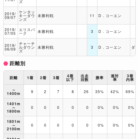
ズ
ケンタッ
2019/
キーダウ
未勝利戦
11
D．コーエン
09/07
ンズ
2019/
エリスパ
未勝利戦
3
D．コーエン
07/05
ーク
チャーチ
2019/
ルダウン
未勝利戦
3
D．コーエン
ダ
06/09
ズ
距離別
4着
出走
連対
3着
距離
1着
2着
3着
勝率
以下
回数
率
内率
～
9
2
7
8
26
35%
42%
69%
1400m
1401m
～
0
0
0
0
0
0%
0%
0%
1800m
1801m
～
0
0
0
0
0
0%
0%
0%
2100m