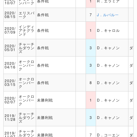
条件戦
1
R．エラミア
10/07
ンパーク
2020/
エリスパ
条件戦
7
J．ルパルー
08/15
ーク
インディ
2020/
アナグラ
条件戦
1
D．キャロル
07/09
ンド
チャーチ
2020/
ルダウン
条件戦
3
D．キャノン
ダ
05/31
ズ
オークロ
2020/
ーンパー
条件戦
3
D．キャノン
ダ
04/16
ク
オークロ
2020/
ーンパー
条件戦
8
D．キャノン
ダ
03/15
ク
オークロ
2020/
ーンパー
未勝利戦
1
D．キャノン
ダ
02/07
ク
チャーチ
2019/
ルダウン
未勝利戦
3
D．キャノン
ダ
11/28
ズ
チャーチ
2019/
ルダウン
未勝利戦
7
D．コーエン
ダ
11/07