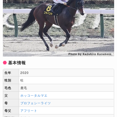
Photo by Kazuhiro Kuramoto
基本情報
生年
2020
性別
牡
毛色
鹿毛
父
ホッコータルマエ
母
プロフェシーライツ
母父
アフリート