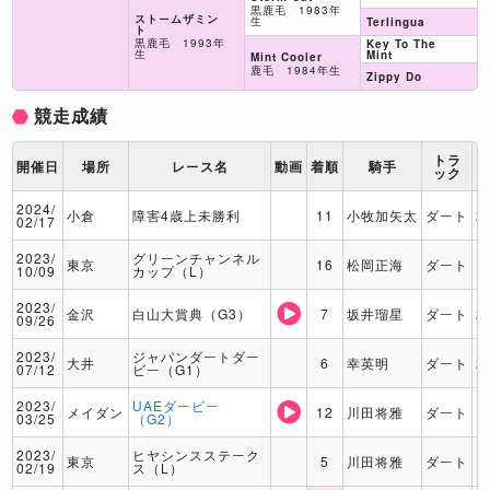
黒鹿毛 1983年
ストームザミン
生
Terlingua
ト
黒鹿毛 1993年
Key To The
生
Mint
Mint Cooler
鹿毛 1984年生
Zippy Do
競走成績
トラ
開催日
場所
レース名
動画
着順
騎手
ック
2024/
小倉
障害4歳上未勝利
11
小牧加矢太
ダート
2
02/17
2023/
グリーンチャンネル
東京
16
松岡正海
ダート
1
10/09
カップ（L）
2023/
金沢
白山大賞典（G3）
7
坂井瑠星
ダート
2
09/26
2023/
ジャパンダートダー
大井
6
幸英明
ダート
2
07/12
ビー（G1）
2023/
UAEダービー
メイダン
12
川田将雅
ダート
1
03/25
（G2）
2023/
ヒヤシンスステーク
東京
5
川田将雅
ダート
1
02/19
ス（L）