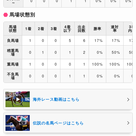
0
0
0
1
1
0%
0%
0%
～
馬場状態別
馬場
4着
出走
連対
3着
1着
2着
3着
勝率
状態
以下
回数
率
内
良馬場
1
0
0
5
6
17%
17%
17
稍重馬
0
1
0
1
2
0%
50%
50
場
重馬場
1
0
0
0
1
100%
100%
100
不良馬
0
0
0
1
1
0%
0%
0
場
海外レース動画はこちら
伝説の名馬ページはこちら