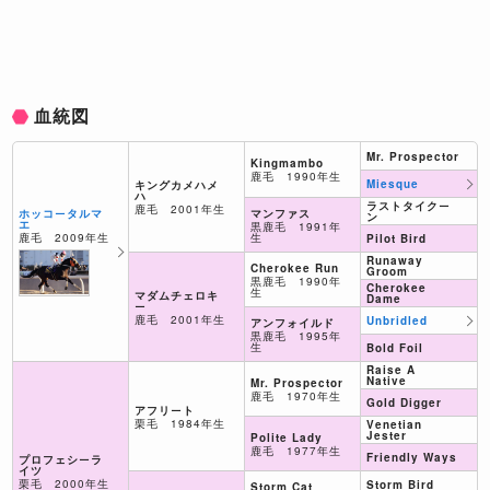
血統図
Mr. Prospector
Kingmambo
鹿毛 1990年生
Miesque
キングカメハメ
ハ
ラストタイクー
鹿毛 2001年生
マンファス
ホッコータルマ
ン
エ
黒鹿毛 1991年
生
鹿毛 2009年生
Pilot Bird
Runaway
Cherokee Run
Groom
黒鹿毛 1990年
Cherokee
生
マダムチェロキ
Dame
ー
鹿毛 2001年生
Unbridled
アンフォイルド
黒鹿毛 1995年
生
Bold Foil
Raise A
Native
Mr. Prospector
鹿毛 1970年生
Gold Digger
アフリート
栗毛 1984年生
Venetian
Jester
Polite Lady
鹿毛 1977年生
Friendly Ways
プロフェシーラ
イツ
栗毛 2000年生
Storm Bird
Storm Cat