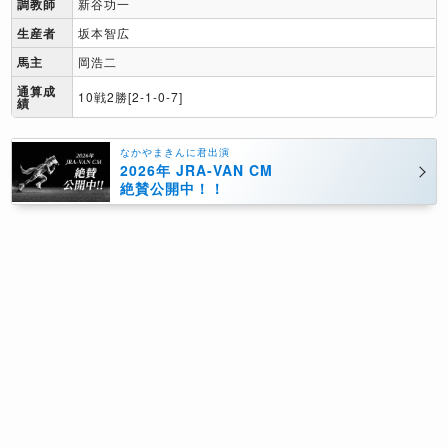
調教師
新谷功一
生産者
坂本智広
馬主
岡浩二
通算成
10戦2勝[2-1-0-7]
績
なかやまきんに君出演
2026年 JRA-VAN CM
絶賛公開中！！