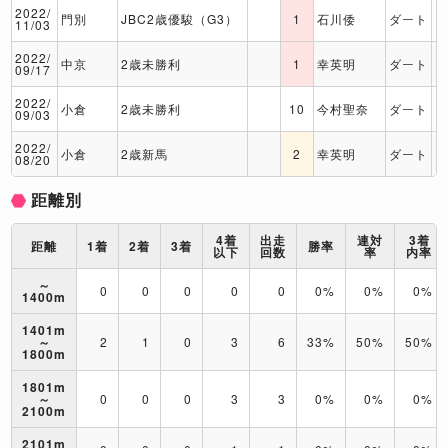
2022/
門別
JBC2歳優駿（G3）
1
石川倭
ダート
1
11/03
2022/
中京
2歳未勝利
1
幸英明
ダート
1
09/17
2022/
小倉
2歳未勝利
10
今村聖奈
ダート
1
09/03
2022/
小倉
2歳新馬
2
幸英明
ダート
1
08/20
距離別
4着
出走
連対
3着
距離
1着
2着
3着
勝率
以下
回数
率
内率
～
0
0
0
0
0
0%
0%
0%
1400m
1401m
～
2
1
0
3
6
33%
50%
50%
1800m
1801m
～
0
0
0
3
3
0%
0%
0%
2100m
2101m