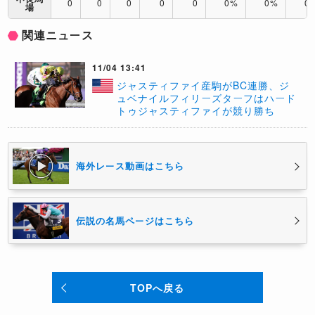
0
0
0
0
0
0%
0%
0
場
関連ニュース
11/04 13:41
ジャスティファイ産駒がBC連勝、ジ
ュベナイルフィリーズターフはハード
トゥジャスティファイが競り勝ち
海外レース動画はこちら
伝説の名馬ページはこちら
TOPへ戻る