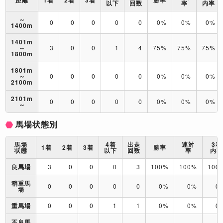
距離
1着
2着
3着
勝率
以下
回数
率
内率
～
0
0
0
0
0
0%
0%
0%
1400m
1401m
～
3
0
0
1
4
75%
75%
75%
1800m
1801m
～
0
0
0
0
0
0%
0%
0%
2100m
2101m
0
0
0
0
0
0%
0%
0%
～
馬場状態別
馬場
4着
出走
連対
3着
1着
2着
3着
勝率
状態
以下
回数
率
内
良馬場
3
0
0
0
3
100%
100%
100
稍重馬
0
0
0
0
0
0%
0%
0
場
重馬場
0
0
0
1
1
0%
0%
0
不良馬