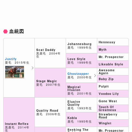
血統図
Hennessy
Johannesburg
鹿毛 1999年生
Myth
Scat Daddy
黒鹿毛 2004年
生
Mr. Prospector
Justify
Love Style
栗毛 2015年生
栗毛 1999年生
Likeable Style
Awesome
Again
Ghostzapper
鹿毛 2000年生
Baby Zip
Stage Magic
栗毛 2007年生
Pulpit
Magical
Illusion
栗毛 2001年生
Voodoo Lily
Gone West
Elusive
Quality
Touch Of
鹿毛 1993年生
Greatness
Quality Road
鹿毛 2006年生
Strawberry
Road
Kobla
鹿毛 1995年生
Winglet
Instant Reflex
黒鹿毛 2014年
Seeking The
生
Mr. Prospector