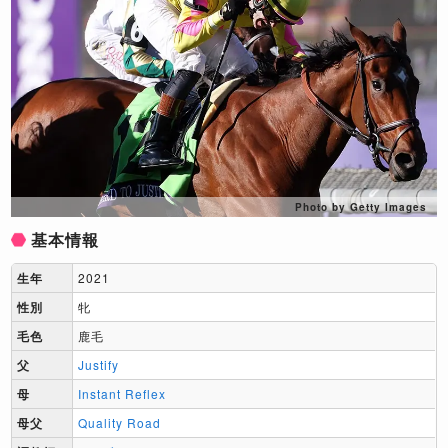
Photo by Getty Images
基本情報
生年
2021
性別
牝
毛色
鹿毛
父
Justify
母
Instant Reflex
母父
Quality Road