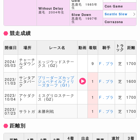
Gold
黒鹿毛 1985年
Con Game
生
Without Delay
鹿毛 2004年生
Seattle Slew
Slow Down
黒鹿毛 1997年
生
Corrazona
競走成績
トラ
開催日
場所
レース名
動画
着順
騎手
距離
ック
チャーチ
2024/
エッジウッドステー
ルダウン
9
F．プラ
芝
1700
05/03
クス（G2）
ズ
サンタア
ブリーダーズカップ
2023/
ニタパー
ジュベナイルフィリ
1
F．プラ
芝
1600
11/03
ク
ーズターフ（G1）
2023/
アケダク
ミスグリロステーク
1
F．プラ
芝
1700
10/04
ト
ス（G2）
2023/
サラトガ
未勝利戦
1
F．プラ
芝
1700
07/23
距離別
4着
出走
連対
3着