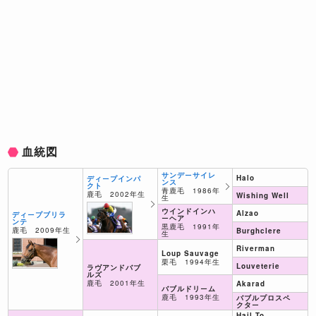
血統図
サンデーサイレ
Halo
ディープインパ
ンス
クト
青鹿毛 1986年
鹿毛 2002年生
Wishing Well
生
ウインドインハ
Alzao
ディープブリラ
ーヘア
ンテ
黒鹿毛 1991年
鹿毛 2009年生
Burghclere
生
Riverman
Loup Sauvage
栗毛 1994年生
Louveterie
ラヴアンドバブ
ルズ
鹿毛 2001年生
Akarad
バブルドリーム
鹿毛 1993年生
バブルプロスペ
クター
Hail To