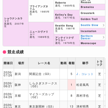
Reason
Roberto
鹿毛 1969年生
ブライアンズタ
Bramalea
イム
黒鹿毛 1985年
Graustark
生
Kelley's Day
鹿毛 1977年生
ショウナンカラ
Golden Trail
ット
黒鹿毛 2007年
Seattle Slew
Seattle Song
生
黒鹿毛 1981年
生
Incantation
ニュースヴァリ
ュー
Northern
鹿毛 1989年生
アンテイツクヴ
Dancer
アリユー
鹿毛 1979年生
Moonscape
競走成績
トラ
開催日
場所
レース名
動画
着順
騎手
ック
2026/
新潟
関屋記念（G3）
5
J．コレット
芝
1
07/26
2026/
しらさぎステークス
阪神
1
松若風馬
芝
1
06/21
（G3）
2026/
マイラーズカップ
京都
8
西村淳也
芝
1
04/26
（G2）
2026/
東京
東京新聞杯（G3）
13
津村明秀
芝
1
02/10