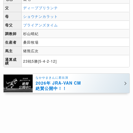
父
ディープブリランテ
母
ショウナンカラット
母父
ブライアンズタイム
調教師
杉山晴紀
生産者
桑田牧場
馬主
猪熊広次
通算成
23戦5勝[5-4-2-12]
績
なかやまきんに君出演
2026年 JRA-VAN CM
絶賛公開中！！