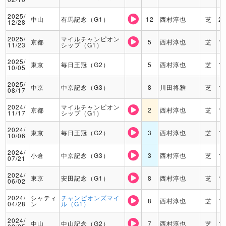
2025/
中山
有馬記念（G1）
12
西村淳也
芝
2
12/28
2025/
マイルチャンピオン
京都
5
西村淳也
芝
1
11/23
シップ（G1）
2025/
東京
毎日王冠（G2）
5
西村淳也
芝
1
10/05
2025/
中京
中京記念（G3）
8
川田将雅
芝
1
08/17
2024/
マイルチャンピオン
京都
2
西村淳也
芝
1
11/17
シップ（G1）
2024/
東京
毎日王冠（G2）
3
西村淳也
芝
1
10/06
2024/
小倉
中京記念（G3）
3
西村淳也
芝
1
07/21
2024/
東京
安田記念（G1）
8
西村淳也
芝
1
06/02
2024/
シャティ
チャンピオンズマイ
8
西村淳也
芝
1
04/28
ン
ル（G1）
2024/
中山
中山記念（G2）
7
西村淳也
芝
1