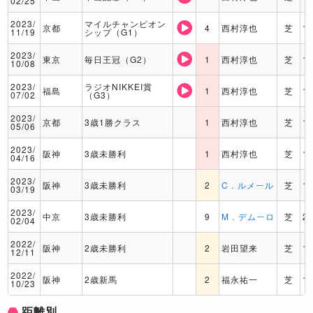
02/25
2023/
マイルチャンピオン
京都
4
西村淳也
芝
1
11/19
シップ（G1）
2023/
東京
毎日王冠（G2）
1
西村淳也
芝
1
10/08
2023/
ラジオNIKKEI賞
福島
1
西村淳也
芝
1
07/02
（G3）
2023/
京都
3歳1勝クラス
1
西村淳也
芝
1
05/06
2023/
阪神
3歳未勝利
1
西村淳也
芝
1
04/16
2023/
阪神
3歳未勝利
2
C．ルメール
芝
1
03/19
2023/
中京
3歳未勝利
9
M．デムーロ
芝
2
02/04
2022/
阪神
2歳未勝利
2
岩田望来
芝
1
12/11
2022/
阪神
2歳新馬
2
福永祐一
芝
1
10/23
距離別