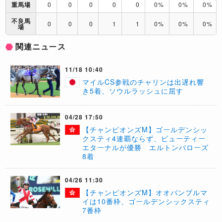
重馬場
0
0
0
0
0
0%
0%
0%
不良馬
0
0
0
1
1
0%
0%
0%
場
関連ニュース
11/18 10:40
​マイルCS参戦のチャリンは出遅れ響
き5着、ソウルラッシュに屈す
04/28 17:50
【チャンピオンズM】ゴールデンシッ
クスティ4連覇ならず、ビューティー
エターナルが優勝 エルトンバローズ
8着
04/26 11:30
【チャンピオンズM】オオバンブルマ
イは10番枠、ゴールデンシックスティ
7番枠