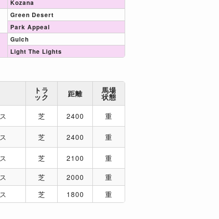
Kozana
Green Desert
Park Appeal
Gulch
Light The Lights
トラ
馬場
距離
ック
状態
ス
芝
2400
重
ス
芝
2400
重
ス
芝
2100
重
ス
芝
2000
重
ス
芝
1800
重