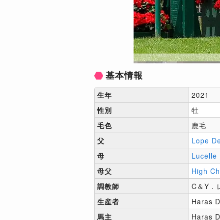
基本情報
生年
2021
性別
牡
毛色
鹿毛
父
Lope D
母
Lucelle
母父
High Ch
調教師
C＆Y．
生産者
Haras D
馬主
Haras D