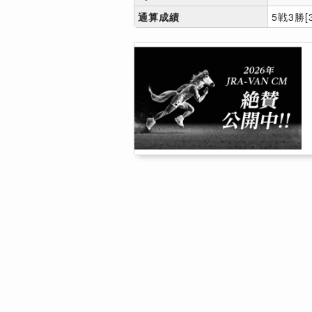
通算成績
5戦3勝[3