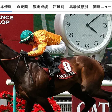
基本情報
血統図
競走成績
距離別
馬場状態別
関連ニュー