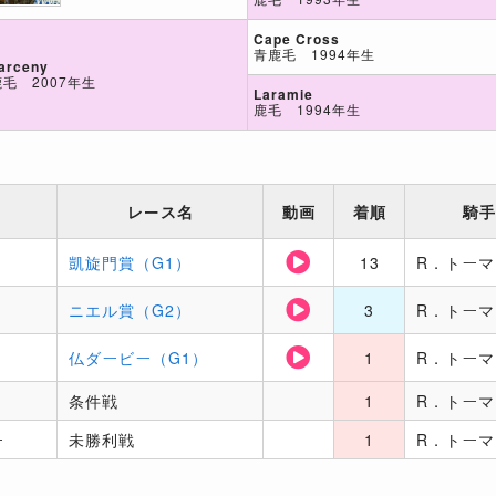
Cape Cross
青鹿毛 1994年生
arceny
鹿毛 2007年生
Laramie
鹿毛 1994年生
レース名
動画
着順
騎手
凱旋門賞（G1）
13
R．トーマ
ニエル賞（G2）
3
R．トーマ
仏ダービー（G1）
1
R．トーマ
条件戦
1
R．トーマ
ー
未勝利戦
1
R．トーマ