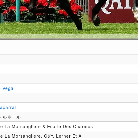
e Vega
aparral
レルネール
e La Morsangliere & Ecurie Des Charmes
e La Morsangliere, C&Y. Lerner Et Al