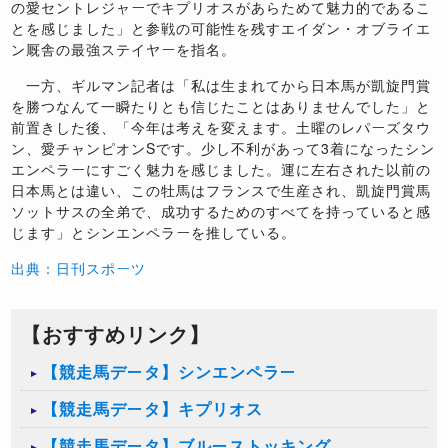
の愛セントレジャーでキプリオスがあらためて魅力的であるこ
とを感じました」と参戦の可能性を残すエイダン・オブライエ
ン厩舎の最強ステイヤーを指名。
一方、ギルマン記者は「私は生まれてから日本馬が凱旋門賞
を勝つなんて一瞬たりとも信じたことはありませんでした」と
前置きした後、「今年は考えを変えます。土曜のレパーズタウ
ン、愛チャンピオンSです。少し不利があって3着になったシン
エンペラーにすごく魅力を感じました。運に左右された以前の
日本馬とは違い、この牡馬はフランスで生産され、凱旋門賞馬
ソットサスの全弟で、成功するためのすべてを持っていると感
じます」とシンエンペラーを推している。
出典：日刊スポーツ
【おすすめリンク】
【競走馬データ】シンエンペラー
【競走馬データ】キプリオス
【競走馬データ】ブルーストッキング