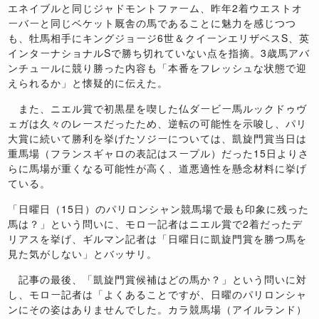
エネイブルと同じジャドモントファーム、昨年2着ウエストオ
ーバーと同じベケット厩舎の馬であることに魅力を感じつつ
も、牡馬相手にキングジョージ6世＆クイーンエリザベスS、英
インターナショナルSで勝ち切れていない点を指摘。3歳馬アバ
ンチュールに競り勝った内容も「本番をフレッシュな状態で迎
えられるか」と懐疑的に伝えた。
また、ニエル賞で初黒星を喫した仏ダービー馬ルックドゥヴ
ェガは久々のレースだったため、逆転の可能性を示唆し、パリ
大賞に続いて勝利を挙げたソジーについては、凱旋門賞当日は
重馬場（フランスギャロの表記はスープル）だった15日よりさ
らに馬場が重くなる可能性が高く、道悪適性を懸念材料に挙げ
ている。
「日曜日（15日）のパリロンシャン競馬場で最も印象に残った
馬は？」という問いに、モロー記者はニエル賞で2着だったデ
リアスを挙げ、ギルマン記者は「日曜日に凱旋門賞を勝つ馬を
見た気がしない」とバッサリ。
記事の最後、「凱旋門賞候補はどの馬か？」という問いに対
し、モロー記者は「よくあることですが、日曜のパリロンシャ
ンにその姿はありませんでした。カラ競馬場（アイルランド）