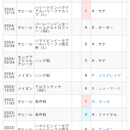
ハリードビンハマド
2024/
サヒール
アルハリーファカッ
1
A．サナ
12/13
プ（L）
バーレーンインター
2024/
サヒール
ナショナルトロフィ
9
E．ネーダー
11/15
ー（G2）
ハマドビンイーサア
2024/
サヒール
ールハリーファ国王
6
A．サナ
03/08
杯（L）
キングア
2024/
ブドゥル
ハンデ戦
5
A．サナ
02/24
アジーズ
2024/
メイダン
ハンデ戦
8
P．コスグレイヴ
01/05
2023/
アルラシディヤ
メイダン
6
K．シューマーク
12/22
（G2）
2023/
サヒール
条件戦
1
G．モッセ
11/03
2023/
サヒール
条件戦
3
A．ファイサル
03/17
ハマドビンイーサア
2023/
サヒール
ールハリーファ国王
8
A．アッゼニ