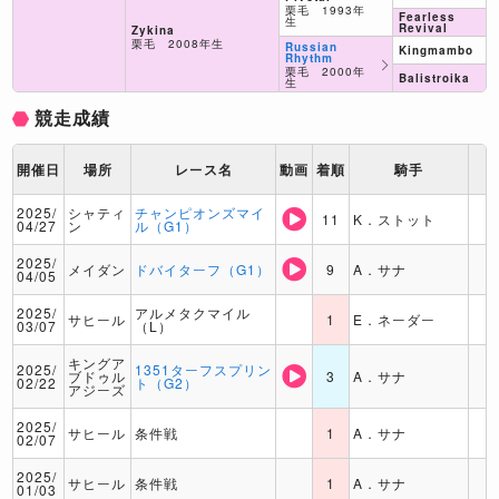
栗毛 1993年
Fearless
生
Revival
Zykina
栗毛 2008年生
Russian
Kingmambo
Rhythm
栗毛 2000年
Balistroika
生
競走成績
開催日
場所
レース名
動画
着順
騎手
2025/
シャティ
チャンピオンズマイ
11
K．ストット
04/27
ン
ル（G1）
2025/
メイダン
ドバイターフ（G1）
9
A．サナ
04/05
2025/
アルメタクマイル
サヒール
1
E．ネーダー
03/07
（L）
キングア
2025/
1351ターフスプリン
ブドゥル
3
A．サナ
02/22
ト（G2）
アジーズ
2025/
サヒール
条件戦
1
A．サナ
02/07
2025/
サヒール
条件戦
1
A．サナ
01/03