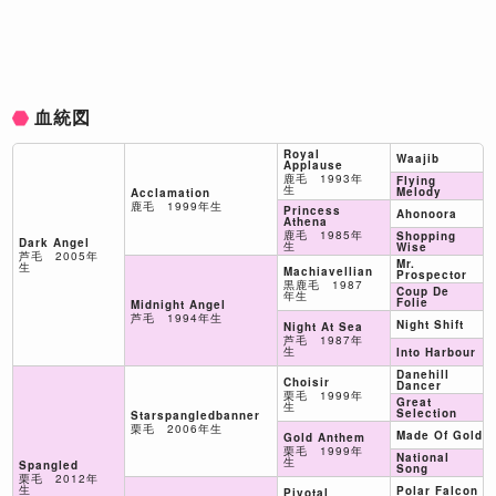
血統図
Royal
Waajib
Applause
鹿毛 1993年
Flying
生
Melody
Acclamation
鹿毛 1999年生
Princess
Ahonoora
Athena
鹿毛 1985年
Shopping
Dark Angel
生
Wise
芦毛 2005年
Mr.
生
Machiavellian
Prospector
黒鹿毛 1987
Coup De
年生
Folie
Midnight Angel
芦毛 1994年生
Night Shift
Night At Sea
芦毛 1987年
生
Into Harbour
Danehill
Choisir
Dancer
栗毛 1999年
Great
生
Selection
Starspangledbanner
栗毛 2006年生
Made Of Gold
Gold Anthem
栗毛 1999年
National
生
Spangled
Song
栗毛 2012年
生
Polar Falcon
Pivotal