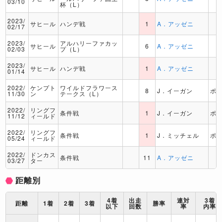
03/10
杯（L）
2023/
サヒール
ハンデ戦
1
A．アッゼニ
02/17
2023/
アルハリーファカッ
サヒール
6
A．アッゼニ
02/03
プ（L）
2023/
サヒール
ハンデ戦
1
A．アッゼニ
01/14
2022/
ケンプト
ワイルドフラワース
8
J．イーガン
ポ
11/30
ン
テークス（L）
2022/
リングフ
条件戦
1
J．イーガン
ポ
11/12
ィールド
2022/
リングフ
条件戦
1
J．ミッチェル
ポ
05/24
ィールド
2022/
ドンカス
条件戦
11
A．アッゼニ
03/27
ター
距離別
4着
出走
連対
3着
距離
1着
2着
3着
勝率
以下
回数
率
内率