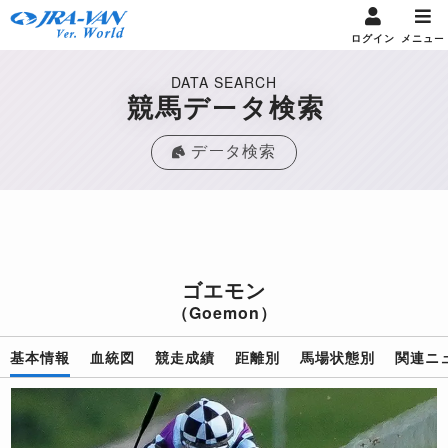
ログイン
メニュー
DATA SEARCH
競馬データ検索
データ検索
ゴエモン
（Goemon）
基本情報
血統図
競走成績
距離別
馬場状態別
関連ニ