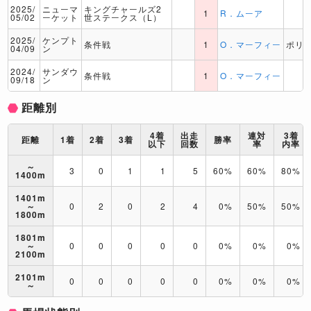
2025/
ニューマ
キングチャールズ2
1
R．ムーア
05/02
ーケット
世ステークス（L）
2025/
ケンプト
条件戦
1
O．マーフィー
ポリ
04/09
ン
2024/
サンダウ
条件戦
1
O．マーフィー
09/18
ン
距離別
4着
出走
連対
3着
距離
1着
2着
3着
勝率
以下
回数
率
内率
～
3
0
1
1
5
60%
60%
80%
1400m
1401m
～
0
2
0
2
4
0%
50%
50%
1800m
1801m
～
0
0
0
0
0
0%
0%
0%
2100m
2101m
0
0
0
0
0
0%
0%
0%
～