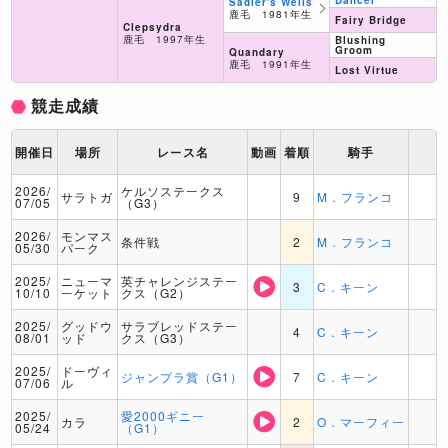
Dancer
Sadler's Wells
鹿毛 1981年生
Fairy Bridge
Clepsydra
鹿毛 1997年生
Blushing
Groom
Quandary
鹿毛 1991年生
Lost Virtue
競走成績
開催日
場所
レース名
動画
着順
騎手
2026/
ケルソステークス
サラトガ
9
M．フランコ
07/05
（G3）
2026/
モンマス
条件戦
2
M．フランコ
05/30
パーク
2025/
ニューマ
英チャレンジステー
3
C．キーン
10/10
ーケット
クス（G2）
2025/
グッドウ
サラブレッドステー
4
C．キーン
08/01
ッド
クス（G3）
2025/
ドーヴィ
ジャンプラ賞（G1）
7
C．キーン
07/06
ル
2025/
愛2000ギニー
カラ
2
O．マーフィー
05/24
（G1）