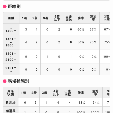
距離別
4着
出走
連対
3着
距離
1着
2着
3着
勝率
以下
回数
率
内率
～
3
1
0
2
6
50%
67%
67%
1400m
1401m
～
4
2
0
2
8
50%
75%
75%
1800m
1801m
～
0
0
1
0
1
0%
0%
100%
2100m
2101m
0
0
0
0
0
0%
0%
0%
～
馬場状態別
馬場
4着
出走
連対
3着
1着
2着
3着
勝率
状態
以下
回数
率
内
良馬場
6
3
1
4
14
43%
64%
71
稍重馬
1
0
0
0
1
100%
100%
100