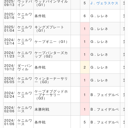
2025/
ウッドバ
ウッドバインマイル
5
J．ヴェラスケス
芝
09/13
イン
（G1）
2025/
ケニルワ
条件戦
6
G．レレネ
芝
03/16
ース
2025/
ケニルワ
キングズプレート
1
G．レレネ
芝
01/04
ース
（G1）
2024/
ケニルワ
ケープギニー（G1）
1
G．レレネ
芝
12/14
ース
2024/
ケニルワ
ケープパンターズカ
1
G．レレネ
芝
11/23
ース
ップ（G2）
2024/
ダーバン
条件戦
2
G．レレネ
芝
10/12
ヴィル
2024/
ケニルワ
ウィンターナーサリ
1
G．レレネ
芝
05/05
ース
ー（G3）
ケープオブグッドホ
2024/
ケニルワ
ープナーサリー
1
B．フェイデルベ
芝
02/24
ース
（G3）
2024/
ケニルワ
未勝利戦
1
B．フェイデルベ
芝
02/06
ース
2024/
ケニルワ
条件戦
5
B．フェイデルベ
芝
01/06
ース