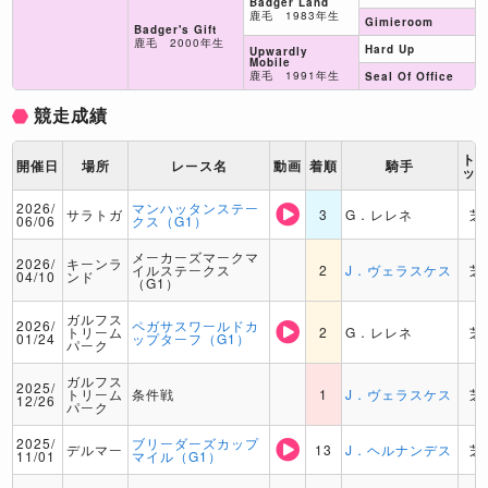
Badger Land
鹿毛 1983年生
Gimieroom
Badger's Gift
鹿毛 2000年生
Hard Up
Upwardly
Mobile
鹿毛 1991年生
Seal Of Office
競走成績
ト
開催日
場所
レース名
動画
着順
騎手
ッ
2026/
マンハッタンステー
サラトガ
3
G．レレネ
芝
06/06
クス（G1）
メーカーズマークマ
2026/
キーンラ
イルステークス
2
J．ヴェラスケス
芝
04/10
ンド
（G1）
ガルフス
2026/
ペガサスワールドカ
トリーム
2
G．レレネ
芝
01/24
ップターフ（G1）
パーク
ガルフス
2025/
トリーム
条件戦
1
J．ヴェラスケス
芝
12/26
パーク
2025/
ブリーダーズカップ
デルマー
13
J．ヘルナンデス
芝
11/01
マイル（G1）