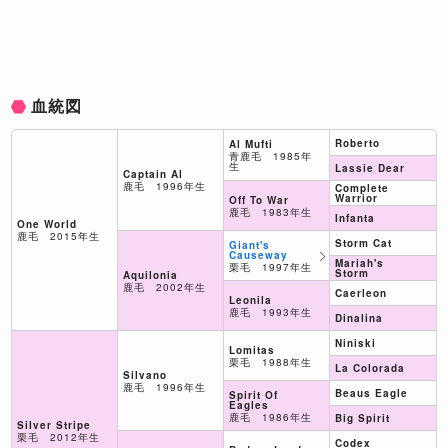
血統図
Roberto
Al Mufti
青鹿毛 1985年
生
Lassie Dear
Captain Al
鹿毛 1996年生
Complete
Warrior
Off To War
鹿毛 1983年生
Infanta
One World
鹿毛 2015年生
Storm Cat
Giant's
Causeway
Mariah's
栗毛 1997年生
Storm
Aquilonia
鹿毛 2002年生
Caerleon
Leonila
鹿毛 1993年生
Dinalina
Niniski
Lomitas
栗毛 1988年生
La Colorada
Silvano
鹿毛 1996年生
Beaus Eagle
Spirit Of
Eagles
鹿毛 1986年生
Big Spirit
Silver Stripe
栗毛 2012年生
Codex