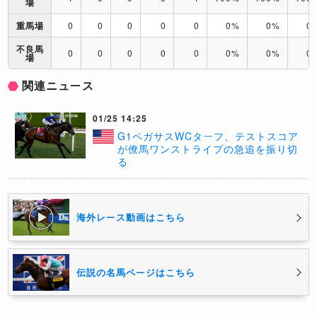
場
重馬場
0
0
0
0
0
0%
0%
0
不良馬
0
0
0
0
0
0%
0%
0
場
関連ニュース
01/25 14:25
G1ペガサスWCターフ、テストスコア
が僚馬ワンストライプの急追を振り切
る
海外レース動画はこちら
伝説の名馬ページはこちら