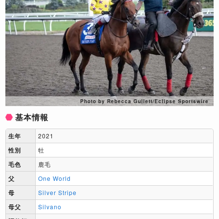
Photo by Rebecca Gullett/Eclipse Sportswire
基本情報
生年
2021
性別
牡
毛色
鹿毛
父
One World
母
Silver Stripe
母父
Silvano