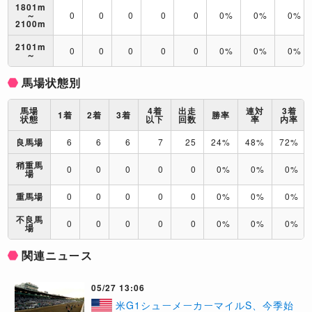
1801m
～
0
0
0
0
0
0%
0%
0%
2100m
2101m
0
0
0
0
0
0%
0%
0%
～
馬場状態別
馬場
4着
出走
連対
3着
1着
2着
3着
勝率
状態
以下
回数
率
内率
良馬場
6
6
6
7
25
24%
48%
72%
稍重馬
0
0
0
0
0
0%
0%
0%
場
重馬場
0
0
0
0
0
0%
0%
0%
不良馬
0
0
0
0
0
0%
0%
0%
場
関連ニュース
05/27 13:06
米G1シューメーカーマイルS、今季始