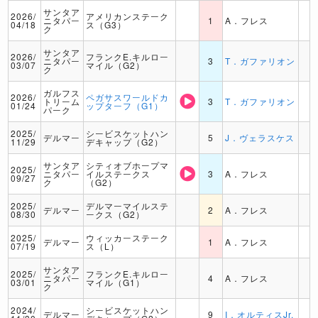
サンタア
2026/
アメリカンステーク
ニタパー
1
A．フレス
04/18
ス（G3）
ク
サンタア
2026/
フランクE.キルロー
ニタパー
3
T．ガファリオン
03/07
マイル（G2）
ク
ガルフス
2026/
ペガサスワールドカ
トリーム
3
T．ガファリオン
01/24
ップターフ（G1）
パーク
2025/
シービスケットハン
デルマー
5
J．ヴェラスケス
11/29
デキャップ（G2）
サンタア
シティオブホープマ
2025/
ニタパー
イルステークス
3
A．フレス
09/27
ク
（G2）
2025/
デルマーマイルステ
デルマー
2
A．フレス
08/30
ークス（G2）
2025/
ウィッカーステーク
デルマー
1
A．フレス
07/19
ス（L）
サンタア
2025/
フランクE.キルロー
ニタパー
4
A．フレス
03/01
マイル（G1）
ク
2024/
シービスケットハン
デルマー
9
I．オルティスJr.