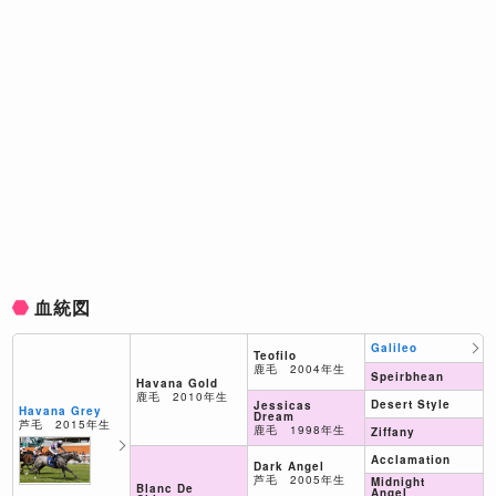
血統図
Galileo
Teofilo
鹿毛 2004年生
Speirbhean
Havana Gold
鹿毛 2010年生
Desert Style
Jessicas
Havana Grey
Dream
芦毛 2015年生
鹿毛 1998年生
Ziffany
Acclamation
Dark Angel
芦毛 2005年生
Midnight
Blanc De
Angel