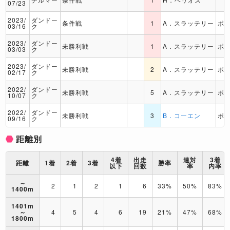
07/23
2023/
ダンドー
条件戦
1
A．スラッテリー
ポ
03/16
ク
2023/
ダンドー
未勝利戦
1
A．スラッテリー
ポ
03/03
ク
2023/
ダンドー
未勝利戦
2
A．スラッテリー
ポ
02/17
ク
2022/
ダンドー
未勝利戦
5
A．スラッテリー
ポ
10/07
ク
2022/
ダンドー
未勝利戦
3
B．コーエン
ポ
09/16
ク
距離別
4着
出走
連対
3着
距離
1着
2着
3着
勝率
以下
回数
率
内率
～
2
1
2
1
6
33%
50%
83%
1400m
1401m
～
4
5
4
6
19
21%
47%
68%
1800m