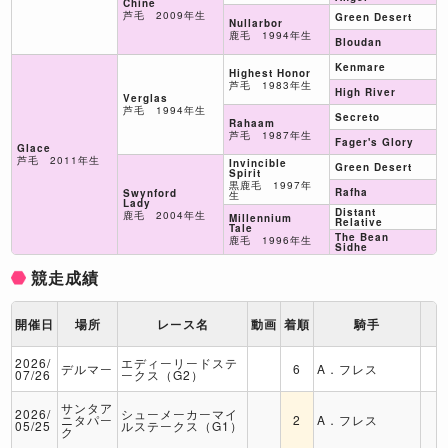
Chine
芦毛 2009年生
Green Desert
Nullarbor
鹿毛 1994年生
Bloudan
Kenmare
Highest Honor
芦毛 1983年生
High River
Verglas
芦毛 1994年生
Secreto
Rahaam
芦毛 1987年生
Fager's Glory
Glace
芦毛 2011年生
Invincible
Green Desert
Spirit
黒鹿毛 1997年
Rafha
Swynford
生
Lady
Distant
鹿毛 2004年生
Millennium
Relative
Tale
The Bean
鹿毛 1996年生
Sidhe
競走成績
開催日
場所
レース名
動画
着順
騎手
2026/
エディーリードステ
デルマー
6
A．フレス
07/26
ークス（G2）
サンタア
2026/
シューメーカーマイ
ニタパー
2
A．フレス
05/25
ルステークス（G1）
ク