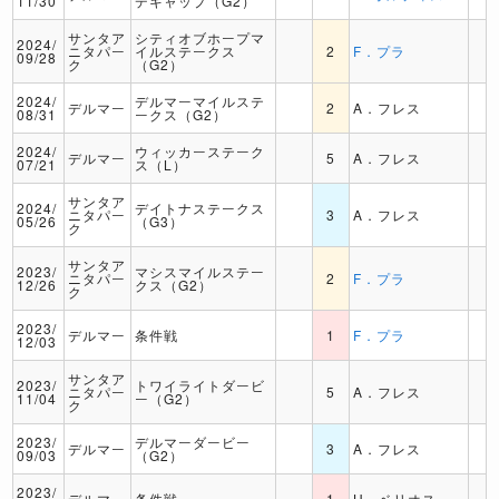
11/30
デキャップ（G2）
サンタア
シティオブホープマ
2024/
ニタパー
イルステークス
2
F．プラ
09/28
ク
（G2）
2024/
デルマーマイルステ
デルマー
2
A．フレス
08/31
ークス（G2）
2024/
ウィッカーステーク
デルマー
5
A．フレス
07/21
ス（L）
サンタア
2024/
デイトナステークス
ニタパー
3
A．フレス
05/26
（G3）
ク
サンタア
2023/
マシスマイルステー
ニタパー
2
F．プラ
12/26
クス（G2）
ク
2023/
デルマー
条件戦
1
F．プラ
12/03
サンタア
2023/
トワイライトダービ
ニタパー
5
A．フレス
11/04
ー（G2）
ク
2023/
デルマーダービー
デルマー
3
A．フレス
09/03
（G2）
2023/
デルマー
条件戦
1
H．ベリオス