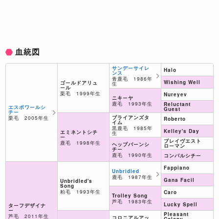
血統図
サンデーサイレ
Halo
ンス
青鹿毛 1986年
Wishing Well
ゴールドアリュ
生
ール
栗毛 1999年生
Nureyev
ニキーヤ
鹿毛 1993年生
Reluctant
エスポワールシ
Guest
チー
ブライアンズタ
栗毛 2005年生
Roberto
イム
黒鹿毛 1985年
Kelley's Day
エミネントシチ
生
ー
ブレイヴエスト
鹿毛 1998年生
ヘップバーンシ
ローマン
チー
鹿毛 1990年生
コンパルシチー
Fappiano
Unbridled
鹿毛 1987年生
Gana Facil
Unbridled's
Song
粕毛 1993年生
Caro
Trolley Song
芦毛 1983年生
Lucky Spell
ターフデザイナ
ー
Pleasant
芦毛 2011年生
コロニアルアッ