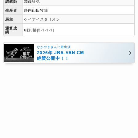
調教師
加藤征弘
生産者
静内山田牧場
馬主
ケイアイスタリオン
通算成
6戦3勝[3-1-1-1]
績
なかやまきんに君出演
2026年 JRA-VAN CM
絶賛公開中！！