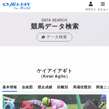
ログイン
メニュー
DATA SEARCH
競馬データ検索
データ検索
ケイアイアギト
（Keiai Agito）
基本情報
血統図
競走成績
距離別
馬場状態別
関連ニ