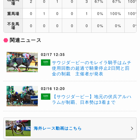
2
0
1
0
3
67%
67%
100%
場
重馬場
0
1
0
0
1
0%
100%
100%
不良馬
0
0
0
0
0
0%
0%
0%
場
関連ニュース
02/17 12:35
サウジダービーのモレイラ騎手はムチ
使用回数の超過で騎乗停止2日間と罰
金の制裁 主催者が発表
02/16 12:20
​【サウジダービー】地元の伏兵アルハ
ラムが制覇、日本勢は3着まで
海外レース動画はこちら