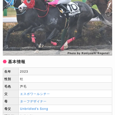
Photo by Kuniyoshi Koganei
基本情報
生年
2023
性別
牡
毛色
芦毛
父
エスポワールシチー
母
ターフデザイナー
母父
Unbridled's Song