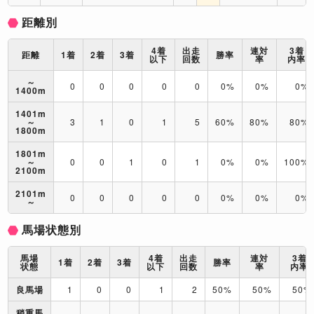
距離別
4着
出走
連対
3着
距離
1着
2着
3着
勝率
以下
回数
率
内率
～
0
0
0
0
0
0%
0%
0%
1400m
1401m
～
3
1
0
1
5
60%
80%
80%
1800m
1801m
～
0
0
1
0
1
0%
0%
100%
2100m
2101m
0
0
0
0
0
0%
0%
0%
～
馬場状態別
馬場
4着
出走
連対
3着
1着
2着
3着
勝率
状態
以下
回数
率
内率
良馬場
1
0
0
1
2
50%
50%
50%
稍重馬