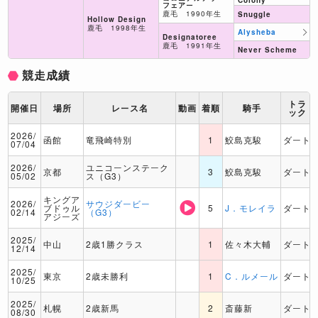
Colony
フェアー
鹿毛 1990年生
Snuggle
Hollow Design
鹿毛 1998年生
Alysheba
Designatoree
鹿毛 1991年生
Never Scheme
競走成績
トラ
開催日
場所
レース名
動画
着順
騎手
ック
2026/
函館
竜飛崎特別
1
鮫島克駿
ダート
07/04
2026/
ユニコーンステーク
京都
3
鮫島克駿
ダート
05/02
ス（G3）
キングア
2026/
サウジダービー
ブドゥル
5
J．モレイラ
ダート
02/14
（G3）
アジーズ
2025/
中山
2歳1勝クラス
1
佐々木大輔
ダート
12/14
2025/
東京
2歳未勝利
1
C．ルメール
ダート
10/25
2025/
札幌
2歳新馬
2
斎藤新
ダート
08/30