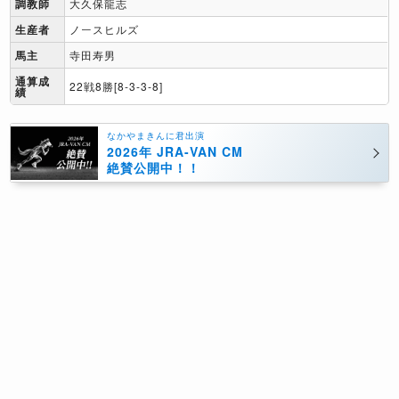
調教師
大久保龍志
生産者
ノースヒルズ
馬主
寺田寿男
通算成
22戦8勝[8-3-3-8]
績
なかやまきんに君出演
2026年 JRA-VAN CM
絶賛公開中！！