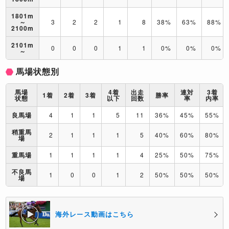
1801m
～
3
2
2
1
8
38%
63%
88%
2100m
2101m
0
0
0
1
1
0%
0%
0%
～
馬場状態別
馬場
4着
出走
連対
3着
1着
2着
3着
勝率
状態
以下
回数
率
内率
良馬場
4
1
1
5
11
36%
45%
55%
稍重馬
2
1
1
1
5
40%
60%
80%
場
重馬場
1
1
1
1
4
25%
50%
75%
不良馬
1
0
0
1
2
50%
50%
50%
場
海外レース動画はこちら