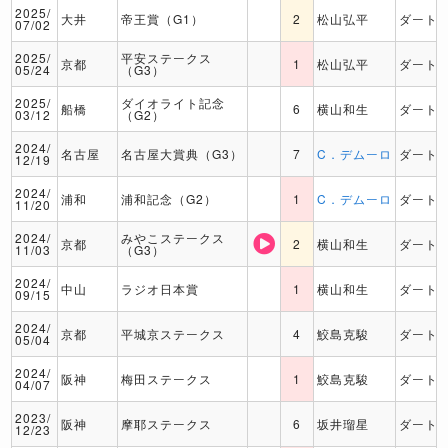
2025/
大井
帝王賞（G1）
2
松山弘平
ダート
07/02
2025/
平安ステークス
京都
1
松山弘平
ダート
05/24
（G3）
2025/
ダイオライト記念
船橋
6
横山和生
ダート
03/12
（G2）
2024/
名古屋
名古屋大賞典（G3）
7
C．デムーロ
ダート
12/19
2024/
浦和
浦和記念（G2）
1
C．デムーロ
ダート
11/20
2024/
みやこステークス
京都
2
横山和生
ダート
11/03
（G3）
2024/
中山
ラジオ日本賞
1
横山和生
ダート
09/15
2024/
京都
平城京ステークス
4
鮫島克駿
ダート
05/04
2024/
阪神
梅田ステークス
1
鮫島克駿
ダート
04/07
2023/
阪神
摩耶ステークス
6
坂井瑠星
ダート
12/23