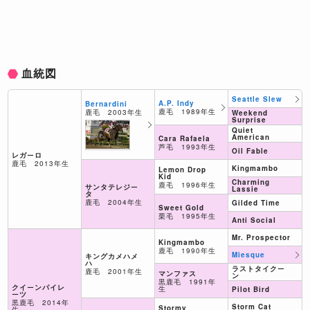
血統図
Seattle Slew
A.P. Indy
Bernardini
鹿毛 1989年生
鹿毛 2003年生
Weekend
Surprise
Quiet
American
Cara Rafaela
芦毛 1993年生
Oil Fable
レガーロ
鹿毛 2013年生
Kingmambo
Lemon Drop
Kid
Charming
鹿毛 1996年生
サンタテレジー
Lassie
タ
鹿毛 2004年生
Gilded Time
Sweet Gold
栗毛 1995年生
Anti Social
Mr. Prospector
Kingmambo
鹿毛 1990年生
Miesque
キングカメハメ
ハ
ラストタイクー
鹿毛 2001年生
マンファス
ン
黒鹿毛 1991年
クイーンパイレ
生
Pilot Bird
ーツ
黒鹿毛 2014年
Storm Cat
Stormy
生