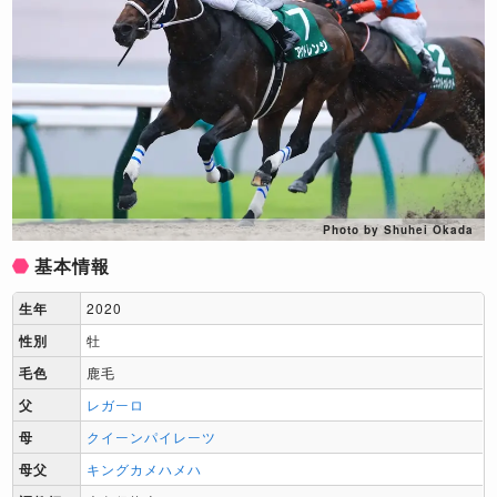
Photo by Shuhei Okada
基本情報
生年
2020
性別
牡
毛色
鹿毛
父
レガーロ
母
クイーンパイレーツ
母父
キングカメハメハ