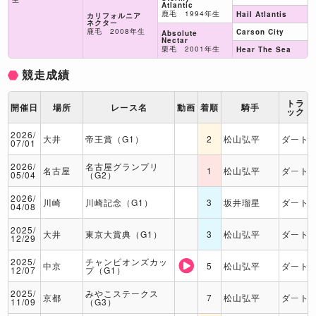
Atlantic
鹿毛 1994年生
Hail Atlantis
カリフォルニア
ネクター
鹿毛 2008年生
Carson City
Absolute
Nectar
栗毛 2001年生
Hear The Sea
競走成績
トラ
開催日
場所
レース名
動画
着順
騎手
ック
2026/
大井
帝王賞（G1）
2
松山弘平
ダート
07/01
2026/
名古屋グランプリ
名古屋
1
松山弘平
ダート
05/04
（G2）
2026/
川崎
川崎記念（G1）
3
坂井瑠星
ダート
04/08
2025/
大井
東京大賞典（G1）
3
松山弘平
ダート
12/29
2025/
チャンピオンズカッ
中京
5
松山弘平
ダート
12/07
プ（G1）
2025/
みやこステークス
京都
7
松山弘平
ダート
11/09
（G3）