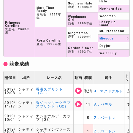
Halo
Southern Halo
鹿毛 1983年生
More Than
Northern Sea
Ready
青鹿毛 1997年
Woodman
Woodmans
生
Girl
Becky Be
Princess
鹿毛 1990年生
Good
Carolina
黒鹿毛 2003年
Mr. Prospector
生
Kingmambo
鹿毛 1990年生
Miesque
Rosa Carolina
鹿毛 1997年生
Dayjur
Garden Flower
鹿毛 1992年生
Water Lily
競走成績
ト
開催日
場所
レース名
動画
着順
騎手
ッ
2019/
シャティ
香港スプリント
取消
J．マクドナルド
芝
12/08
ン
（G1）
2019/
シャティ
香ジョッキークラブ
11
A．バデル
芝
11/17
ン
スプリント（G2）
2019/
シャティ
ナショナルデーカッ
5
Z．パートン
芝
10/01
ン
プ（G3）
2019/
シャティ
シャティンヴァーズ
1
Z．パートン
芝
05/26
ン
（G3）