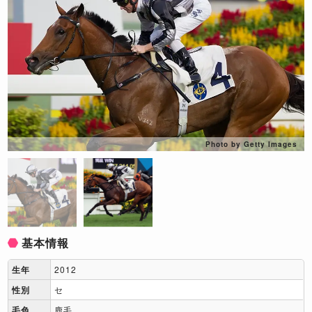
Photo by Getty Images
基本情報
生年
2012
性別
セ
毛色
鹿毛