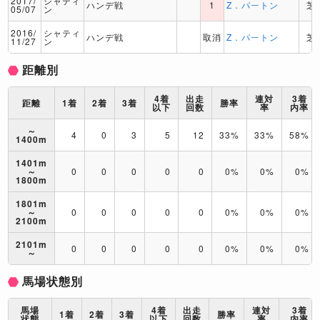
2017/
シャティ
ハンデ戦
1
Z．パートン
芝
05/07
ン
2016/
シャティ
ハンデ戦
取消
Z．パートン
芝
11/27
ン
距離別
4着
出走
連対
3着
距離
1着
2着
3着
勝率
以下
回数
率
内率
～
4
0
3
5
12
33%
33%
58%
1400m
1401m
～
0
0
0
0
0
0%
0%
0%
1800m
1801m
～
0
0
0
0
0
0%
0%
0%
2100m
2101m
0
0
0
0
0
0%
0%
0%
～
馬場状態別
馬場
4着
出走
連対
3着
1着
2着
3着
勝率
状態
以下
回数
率
内率