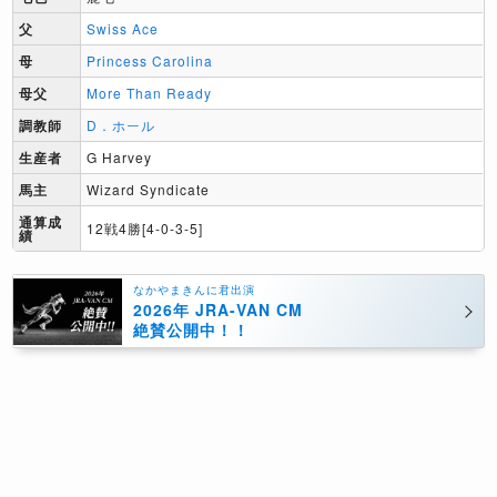
父
Swiss Ace
母
Princess Carolina
母父
More Than Ready
調教師
D．ホール
生産者
G Harvey
馬主
Wizard Syndicate
通算成
12戦4勝[4-0-3-5]
績
なかやまきんに君出演
2026年 JRA-VAN CM
絶賛公開中！！