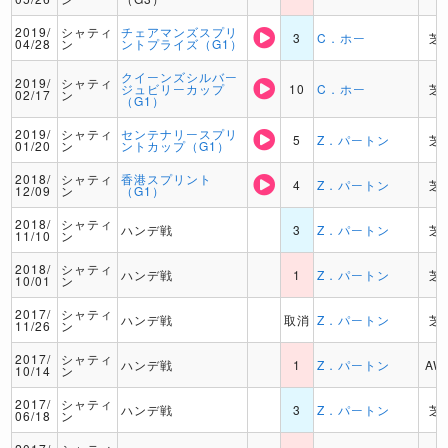
2019/
シャティ
チェアマンズスプリ
3
C．ホー
芝
04/28
ン
ントプライズ（G1）
クイーンズシルバー
2019/
シャティ
ジュビリーカップ
10
C．ホー
芝
02/17
ン
（G1）
2019/
シャティ
センテナリースプリ
5
Z．パートン
芝
01/20
ン
ントカップ（G1）
2018/
シャティ
香港スプリント
4
Z．パートン
芝
12/09
ン
（G1）
2018/
シャティ
ハンデ戦
3
Z．パートン
芝
11/10
ン
2018/
シャティ
ハンデ戦
1
Z．パートン
芝
10/01
ン
2017/
シャティ
ハンデ戦
取消
Z．パートン
芝
11/26
ン
2017/
シャティ
ハンデ戦
1
Z．パートン
AW
10/14
ン
2017/
シャティ
ハンデ戦
3
Z．パートン
芝
06/18
ン