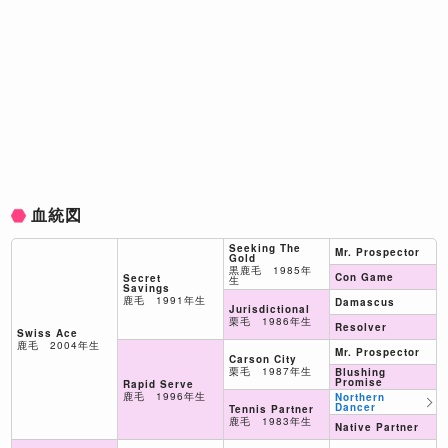
血統図
Seeking The
Mr. Prospector
Gold
黒鹿毛 1985年
Con Game
Secret
生
Savings
鹿毛 1991年生
Damascus
Jurisdictional
栗毛 1986年生
Resolver
Swiss Ace
鹿毛 2004年生
Mr. Prospector
Carson City
栗毛 1987年生
Blushing
Promise
Rapid Serve
鹿毛 1996年生
Northern
Dancer
Tennis Partner
鹿毛 1983年生
Native Partner