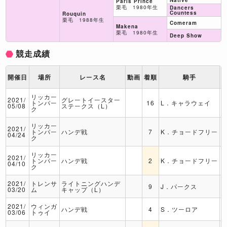
Native
Paris Prince
栗毛 1980年生
Dancers
Countess
Rouquin
栗毛 1988年生
Comeram
Makena
栗毛 1980年生
Deep Show
競走成績
開催日
場所
レース名
動画
着順
騎手
リッカー
2021/
グレートイースター
トンパー
16
L．キャラウェイ
05/08
ステークス（L）
ク
リッカー
2021/
トンパー
ハンデ戦
7
K．チョードフリー
04/24
ク
リッカー
2021/
トンパー
ハンデ戦
2
K．チョードフリー
04/10
ク
2021/
トレンサ
ライトニングハンデ
9
J．パークス
03/20
ム
キャップ（L）
2021/
ウィンガ
ハンデ戦
4
S．ツーロア
03/06
トゥイ