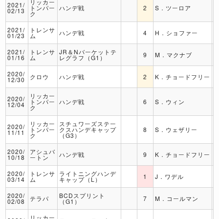
リッカー
2021/
トンパー
ハンデ戦
2
S．ツーロア
02/13
ク
2021/
トレンサ
ハンデ戦
4
H．ショファー
01/23
ム
2021/
トレンサ
JR＆Nバーケットテ
9
M．マクナブ
01/16
ム
レグラフ（G1）
2020/
クロウ
ハンデ戦
2
K．チョードフリー
12/30
リッカー
2020/
トンパー
ハンデ戦
6
S．ウィン
12/04
ク
リッカー
スチュワーズステー
2020/
トンパー
クスハンデキャップ
8
S．ウェザリー
11/11
ク
（G3）
2020/
アシュバ
ハンデ戦
9
K．チョードフリー
10/18
ートン
2020/
トレンサ
ライトニングハンデ
1
J．ワデル
03/14
ム
キャップ（L）
2020/
BCDスプリント
テラパ
7
M．コールマン
02/08
（G1）
リッカー