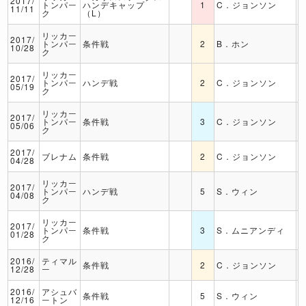
2017/
トンパー
ハンデキャップ
1
C．ジョンソン
11/11
ク
（L）
リッカー
2017/
トンパー
条件戦
2
B．ホン
10/28
ク
リッカー
2017/
トンパー
ハンデ戦
2
C．ジョンソン
05/19
ク
リッカー
2017/
トンパー
条件戦
3
C．ジョンソン
05/06
ク
2017/
ブレナム
条件戦
2
C．ジョンソン
04/28
リッカー
2017/
トンパー
ハンデ戦
5
S．ウィン
04/08
ク
リッカー
2017/
トンパー
条件戦
3
S．ムニアンディ
01/28
ク
2016/
ティマル
条件戦
2
C．ジョンソン
12/28
ー
2016/
アシュバ
条件戦
5
S．ウィン
12/16
ートン