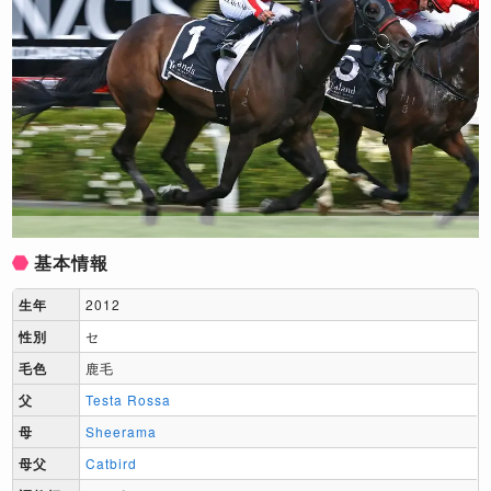
基本情報
生年
2012
性別
セ
毛色
鹿毛
父
Testa Rossa
母
Sheerama
母父
Catbird