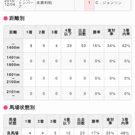
2015/
トンパー
未勝利戦
1
C．ジョンソン
12/04
ク
距離別
4着
出走
連対
3着
距離
1着
2着
3着
勝率
以下
回数
率
内率
～
8
9
4
29
50
16%
34%
42%
1400m
1401m
～
0
0
0
0
0
0%
0%
0%
1800m
1801m
～
0
0
0
0
0
0%
0%
0%
2100m
2101m
0
0
0
0
0
0%
0%
0%
～
馬場状態別
馬場
4着
出走
連対
3着
1着
2着
3着
勝率
状態
以下
回数
率
内率
良馬場
4
4
3
12
23
17%
35%
48%