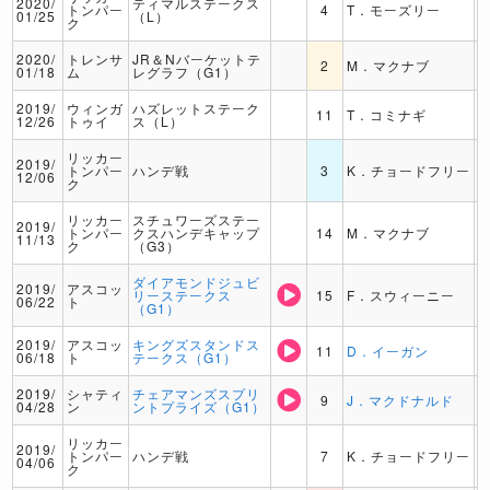
2020/
ティマルステークス
トンパー
4
T．モーズリー
01/25
（L）
ク
2020/
トレンサ
JR＆Nバーケットテ
2
M．マクナブ
01/18
ム
レグラフ（G1）
2019/
ウィンガ
ハズレットステーク
11
T．コミナギ
12/26
トゥイ
ス（L）
リッカー
2019/
トンパー
ハンデ戦
3
K．チョードフリー
12/06
ク
リッカー
スチュワーズステー
2019/
トンパー
クスハンデキャップ
14
M．マクナブ
11/13
ク
（G3）
ダイアモンドジュビ
2019/
アスコッ
リーステークス
15
F．スウィーニー
06/22
ト
（G1）
2019/
アスコッ
キングズスタンドス
11
D．イーガン
06/18
ト
テークス（G1）
2019/
シャティ
チェアマンズスプリ
9
J．マクドナルド
04/28
ン
ントプライズ（G1）
リッカー
2019/
トンパー
ハンデ戦
7
K．チョードフリー
04/06
ク