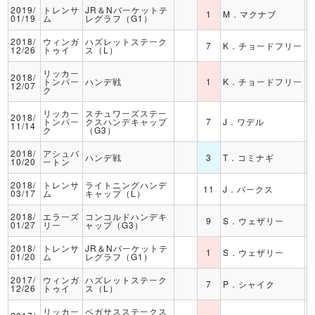
2019/
トレンサ
JR＆Nバーケットテ
1
M．マクナブ
01/19
ム
レグラフ（G1）
2018/
ウィンガ
ハズレットステーク
7
K．チョードフリー
12/26
トゥイ
ス（L）
リッカー
2018/
トンパー
ハンデ戦
1
K．チョードフリー
12/07
ク
リッカー
スチュワーズステー
2018/
トンパー
クスハンデキャップ
7
J．ワデル
11/14
ク
（G3）
2018/
アシュバ
ハンデ戦
3
T．コミナギ
10/20
ートン
2018/
トレンサ
ライトニングハンデ
11
J．パークス
03/17
ム
キャップ（L）
2018/
エラーズ
コンコルドハンデキ
9
S．ウェザリー
01/27
リー
ャップ（G3）
2018/
トレンサ
JR＆Nバーケットテ
1
S．ウェザリー
01/20
ム
レグラフ（G1）
2017/
ウィンガ
ハズレットステーク
7
P．シャイク
12/26
トゥイ
ス（L）
リッカー
ペガサスステークス