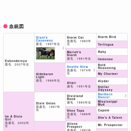
血統図
Storm Bird
Storm Cat
Giant's
Causeway
黒鹿毛 1983年
生
栗毛 1997年生
Terlingua
Rahy
Mariah's
Storm
鹿毛 1991年生
Immense
Eskendereya
栗毛 2007年生
Bold
Seattle Slew
Reasoning
黒鹿毛 1974年
生
My Charmer
Aldebaran
Light
鹿毛 1996年生
Alydar
Altair
鹿毛 1991年生
Stellar
Odyssey
Northern
Dixieland
Dancer
Band
Mississippi
鹿毛 1980年生
Dixie Union
Mud
黒鹿毛 1997年
生
Capote
Shes Tops
黒鹿毛 1989年
Im A Dixie
生
She's A Talent
Girl
黒鹿毛 2002年
Allens
Mr. Prospector
生
Prospect
黒鹿毛 1982年