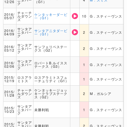
12/26
（G1）
ク
チャーチ
2016/
ケンタッキーダービ
ルダウン
10
G．スティーヴンス
05/07
ー（G1）
ズ
サンタア
2016/
サンタアニタダービ
ニタパー
2
G．スティーヴンス
04/09
ー（G1）
ク
サンタア
2016/
サンフェリペステー
ニタパー
2
G．スティーヴンス
03/12
クス（G2）
ク
サンタア
2016/
ロバートB.ルイスス
ニタパー
1
G．スティーヴンス
02/06
テークス（G3）
ク
2015/
ロスアラ
ロスアラミトスフュ
1
G．スティーヴンス
12/19
ミトス
ーチュリティ（G1）
チャーチ
ケンタッキージョッ
2015/
ルダウン
キークラブステーク
2
M．ガルシア
11/28
ズ
ス（G2）
サンタア
2015/
ニタパー
未勝利戦
1
G．スティーヴンス
10/23
ク
サンタア
2015/
ニタパー
未勝利戦
2
G．スティーヴンス