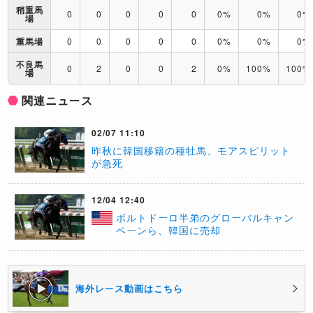
稍重馬
0
0
0
0
0
0%
0%
0%
場
重馬場
0
0
0
0
0
0%
0%
0%
不良馬
0
2
0
0
2
0%
100%
100%
場
関連ニュース
02/07 11:10
​昨秋に韓国移籍の種牡馬、モアスピリット
が急死
12/04 12:40
ボルトドーロ半弟のグローバルキャン
ペーンら、韓国に売却
海外レース動画はこちら