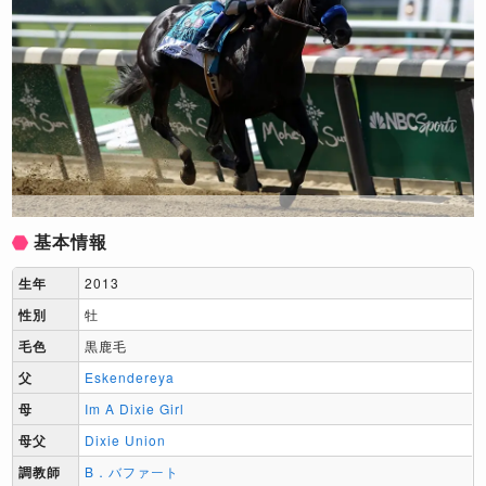
基本情報
生年
2013
性別
牡
毛色
黒鹿毛
父
Eskendereya
母
Im A Dixie Girl
母父
Dixie Union
調教師
B．バファート