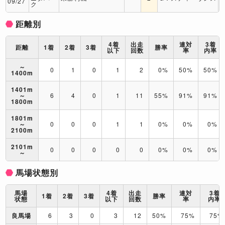
09/27
ク
距離別
4着
出走
連対
3着
距離
1着
2着
3着
勝率
以下
回数
率
内率
～
0
1
0
1
2
0%
50%
50%
1400m
1401m
～
6
4
0
1
11
55%
91%
91%
1800m
1801m
～
0
0
0
1
1
0%
0%
0%
2100m
2101m
0
0
0
0
0
0%
0%
0%
～
馬場状態別
馬場
4着
出走
連対
3着
1着
2着
3着
勝率
状態
以下
回数
率
内率
良馬場
6
3
0
3
12
50%
75%
75%