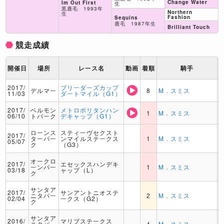
Change Water
Im Out First
生
黒鹿毛 1993年
Northern
生
Fashion
Sequins
鹿毛 1987年生
Brilliant Touch
競走成績
開催日
場所
レース名
動画
着順
騎手
2017/
ブリーダーズカップ
デルマー
8
M．スミス
11/03
ダートマイル（G1）
2017/
ベルモン
メトロポリタンハン
1
M．スミス
06/10
トパーク
デキャップ（G1）
ローンス
スティーヴセクスト
2017/
ターパー
ンマイルステークス
1
M．スミス
05/07
ク
（G3）
オークロ
2017/
エセックスハンデキ
ーンパー
1
M．スミス
03/18
ャップ（L）
ク
サンタア
2017/
サンアントニオステ
ニタパー
2
M．スミス
02/04
ークス（G2）
ク
サンタア
2016/
マリブステークス
ニタパー
4
M．スミス