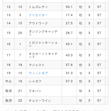
12
12
トムズレディ
50.1
牡
3
57
B
13
3
クリエイター
17.4
牡
3
57
R
14
15
アウトワーク
27.5
牡
3
57
J
ダンジングキャンデ
15
20
26.7
牡
3
57
M
ィ
トロジャンネーショ
16
1
43.1
牡
3
57
A
ン
オスカーノミネイテ
17
7
43.3
牡
3
57
J
ッド
18
18
マジェスト
57.6
牡
3
57
E
19
10
ウィットモア
31.3
セ
3
57
V
中止
16
シャガフ
57.0
牡
3
57
J
C
取消
21
ラオバン
牡
3
57
取消
22
チェリーワイン
牡
3
57
R