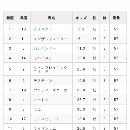
着順
馬番
馬名
オッズ
性
齢
重量
1
13
ナイキスト
3.3
牡
3
57
M
2
11
エグザジャレイター
6.1
牡
3
57
K
3
5
ガンランナー
11.3
牡
3
57
F
4
14
モヘイメン
12.8
牡
3
57
J
サドンブレイキング
5
2
25.6
牡
3
57
L
ニュース
6
9
デスティン
19.0
牡
3
57
J
7
19
ブロディーズコーズ
25.9
牡
3
57
L
8
4
モートム
26.7
牡
3
57
C
9
8
ラニ
30.3
牡
3
57
10
17
モアスピリット
13.8
牡
3
57
G
11
6
マイマンサム
20.5
牡
3
57
I