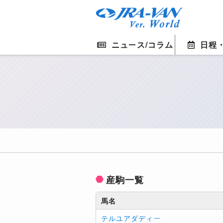
ニュース/コラム
日程
産駒一覧
馬名
テルユアダディー