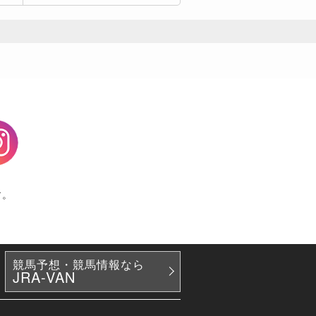
agram
す。
競馬予想・競馬情報なら
JRA-VAN