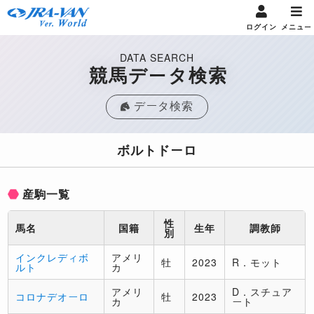
ログイン
メニュー
DATA SEARCH
競馬データ検索
データ検索
ボルトドーロ
産駒一覧
性
馬名
国籍
生年
調教師
別
インクレディボ
アメリ
牡
2023
R．モット
ルト
カ
アメリ
D．スチュア
コロナデオーロ
牡
2023
カ
ート