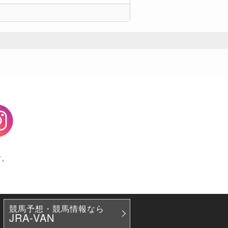
agram
す。
競馬予想・競馬情報なら
JRA-VAN