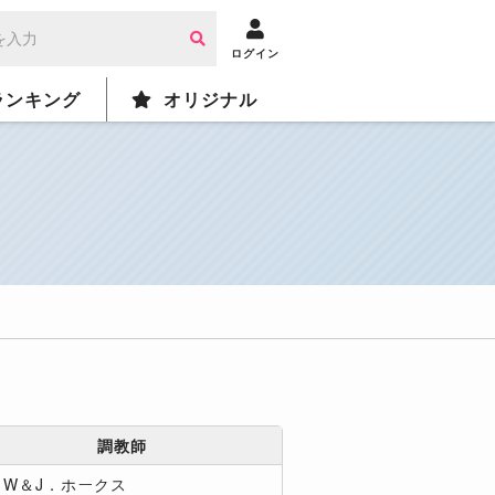
ログイン
ランキング
オリジナル
調教師
，W＆J．ホークス