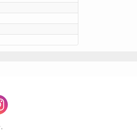
agram
す。