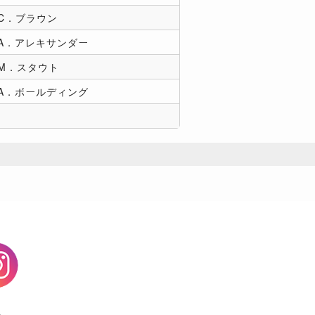
C．ブラウン
A．アレキサンダー
M．スタウト
A．ボールディング
agram