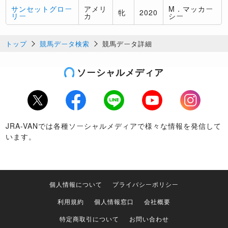
サンセットグロー
アメリ
M．マッカー
牝
2020
リー
カ
シー
トップ
競馬データ検索
競馬データ詳細
ソーシャルメディア
Twitter
Facebook
LINE
Youtube
Instagram
JRA-VANでは各種ソーシャルメディアで様々な情報を発信して
います。
個人情報について
プライバシーポリシー
利用規約
個人情報窓口
会社概要
特定商取引について
お問い合わせ