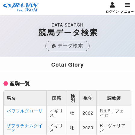
ログイン
メニュー
DATA SEARCH
競馬データ検索
データ検索
Cotai Glory
産駒一覧
性
馬名
国籍
生年
調教師
別
パワフルグローリ
イギリ
R＆P．フェ
牡
2022
ー
ス
イヒー
ザプラチナムクイ
イギリ
R．ヴェリア
牝
2020
ーン
ス
ン