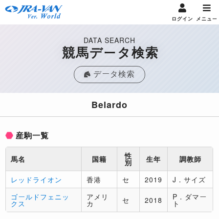
ログイン
メニュー
DATA SEARCH
競馬データ検索
データ検索
Belardo
産駒一覧
性
馬名
国籍
生年
調教師
別
レッドライオン
香港
セ
2019
J．サイズ
ゴールドフェニッ
アメリ
P．ダマー
セ
2018
クス
カ
ト