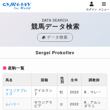
ログイン
メニュー
DATA SEARCH
競馬データ検索
データ検索
Sergei Prokofiev
産駒一覧
性
馬名
国籍
生年
調教師
別
アリゾナブレ
アイルラン
牡
2022
A．マレー
イズ
ド
サウジアラ
A．アルシ
ムハリー
セ
2022
ビア
ダラニ