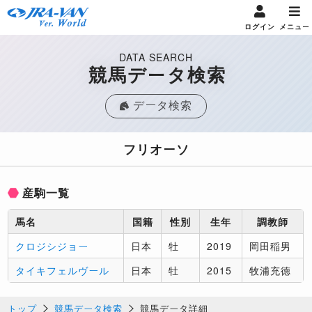
ログイン
メニュー
DATA SEARCH
競馬データ検索
データ検索
フリオーソ
産駒一覧
馬名
国籍
性別
生年
調教師
クロジシジョー
日本
牡
2019
岡田稲男
タイキフェルヴール
日本
牡
2015
牧浦充徳
トップ
競馬データ検索
競馬データ詳細